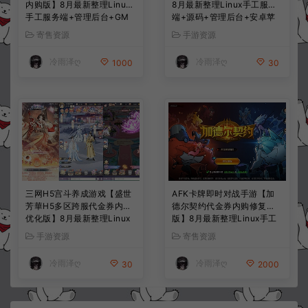
内购版】8月最新整理Linux
8月最新整理Linux手工服务
手工服务端+管理后台+GM
端+源码+管理后台+安卓苹
授权后台+简易安卓客户端
果双端+详细搭建教程+视频
寄售资源
手游资源
+详细搭建教程+视频教程
教程
冷雨泽ღ
冷雨泽ღ
1000
30
三网H5宫斗养成游戏【盛世
AFK卡牌即时对战手游【加
芳華H5多区跨服代金券内购
德尔契约代金券内购修复
优化版】8月最新整理Linux
版】8月最新整理Linux手工
手工服务端+CDK授权后台
服务端+前后端全套源码+CD
手游资源
寄售资源
+全资源安卓+详细搭建教程
K授权后台+安卓苹果双端
+视频教程
+详细搭建教程+视频教程
冷雨泽ღ
冷雨泽ღ
30
2000