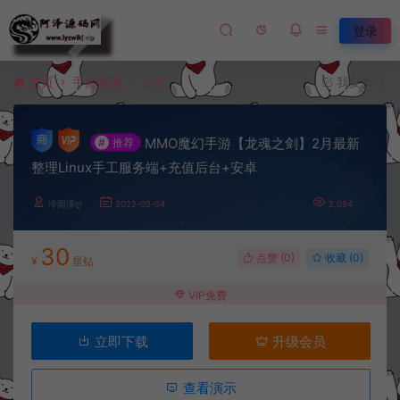
登录
首页
手游资源
正文
我要投稿
MMO魔幻手游【龙魂之剑】2月最新
#
推荐
整理Linux手工服务端+充值后台+安卓
冷雨泽ღ
2022-02-04
2,094
30
点赞 (
0
)
收藏 (0)
¥
星钻
VIP免费
立即下载
升级会员
查看演示