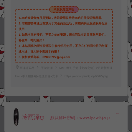
©版权免责声明
1.
本站资源售价只是赞助，收取费用仅维持本站的日常运营所需。
2.
若您需要商业运营或用于其他商业活动，请您购买正版授权并合法
使用。
3.
如果本站有侵犯、不妥之处的资源，请在网站右边客服联系我们。
将会第一时间解决！
4.
本站提供的所有资源仅供参考学习使用，不存在任何商业目的与商
业用途，请大家不要用于商用！
5.
侵权联系邮箱：32838727@qq.com
阿泽源码网
手游资源
MMO魔幻手游【龙魂之剑】2月最新整理
Linux手工服务端+充值后台+安卓
https://www.lyzwlkj.vip/756/syzy/
冷雨泽ღ
默认解压密码：www.lyzwlkj.vip
复制