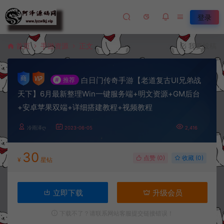
登录
首页
手游资源
正文
我要投稿
白日门传奇手游【老道复古UI兄弟战
#
推荐
天下】6月最新整理Win一键服务端+明文资源+GM后台
+安卓苹果双端+详细搭建教程+视频教程
冷雨泽ღ
2023-06-05
2,416
30
点赞 (
0
)
收藏 (0)
¥
星钻
立即下载
升级会员
下载不了？请联系网站客服提交链接错误！