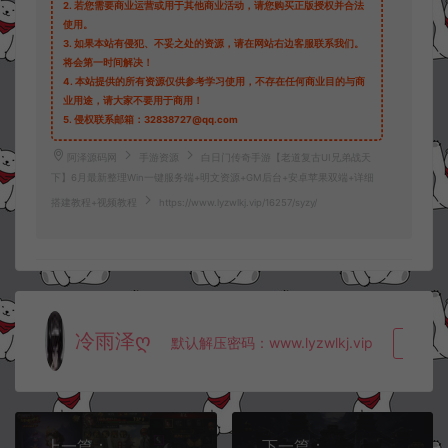
2.
若您需要商业运营或用于其他商业活动，请您购买正版授权并合法
使用。
3.
如果本站有侵犯、不妥之处的资源，请在网站右边客服联系我们。
将会第一时间解决！
4.
本站提供的所有资源仅供参考学习使用，不存在任何商业目的与商
业用途，请大家不要用于商用！
5.
侵权联系邮箱：32838727@qq.com
阿泽源码网
手游资源
白日门传奇手游【老道复古UI兄弟战天
下】6月最新整理Win一键服务端+明文资源+GM后台+安卓苹果双端+详细
搭建教程+视频教程
https://www.lyzwlkj.vip/16257/syzy/
冷雨泽ღ
默认解压密码：www.lyzwlkj.vip
复制
上一篇：
下一篇：