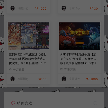
+详细搭建教程+视频教程
教程
冷雨泽ღ
冷雨泽ღ
1000
30
三网H5宫斗养成游戏【盛世
AFK卡牌即时对战手游【加
芳華H5多区跨服代金券内购
德尔契约代金券内购修复
优化版】8月最新整理Linux
版】8月最新整理Linux手工
手工服务端+CDK授权后台
服务端+前后端全套源码+CD
手游资源
寄售资源
+全资源安卓+详细搭建教程
K授权后台+安卓苹果双端
+视频教程
+详细搭建教程+视频教程
冷雨泽ღ
冷雨泽ღ
30
2000
猜你喜欢