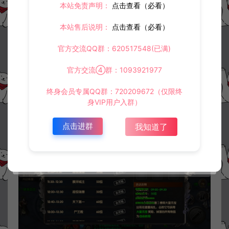
本站免责声明：
点击查看（必看）
本站售后说明：
点击查看（必看）
官方交流QQ群：620517548(已满)
官方交流④群：1093921977
终身会员专属QQ群：720209672（仅限终
身VIP用户入群）
点击进群
我知道了