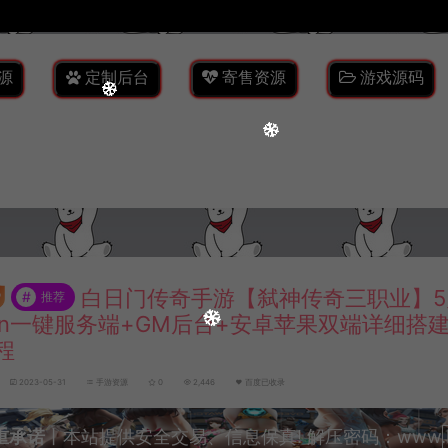
源
定制后台
寄售资源
游戏源码
白日门传奇手游【弑神传奇三职业】5
#
推荐
in一键服务端+GM后台+安卓苹果双端详细搭
程
2023-05-31
手游资源
0
2,446
百度已收录
重承诺
丨本站提供安全交易、信息保真! 解压密码：www.lyzw