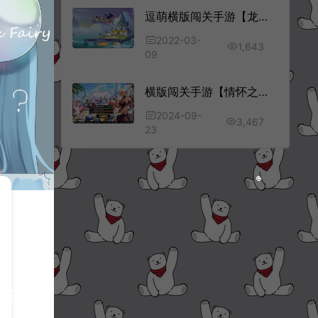
逗萌横版闯关手游【龙之岛战纪】3月最新整理Win一键即玩服务端+GM工具+安卓
2022-03-
1,643
09
横版闯关手游【情怀之拳皇联动大陆阿拉德】9月最新整理Linux手工服务端+配套表+WEB管理后台+GM授权后台+安卓+详细搭建教程+视频教程
2024-09-
3,467
23