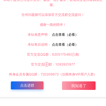
版。
任何问题都可以添加官方交流群交流提问！
感谢一路的陪伴！
本站免责声明：
点击查看（必看）
本站售后说明：
点击查看（必看）
官方交流QQ群：620517548(已满)
官方交流④群：1093921977
终身会员专属QQ群：720209672（仅限终身VIP用户入群）
点击进群
我知道了