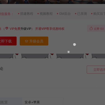
搭建教程
视频教程
GM后台
已亲测
购买后
增值服务：
钻
（
VIP免费
升级VIP
）
开通VIP尊享优惠特权
点赞 (
0
)
立即下载
升级会员
论
立即咨
端配置
安卓+苹果