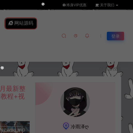
终身VIP优惠
关于我们
网站源码
登录
我要投稿
月最新整
建教程+视
冷雨泽ღ
lkj.vip
升级会员