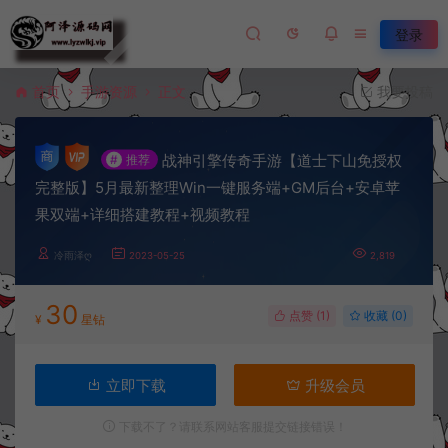
登录
首页
手游资源
正文
我要投稿
战神引擎传奇手游【道士下山免授权
#
推荐
完整版】5月最新整理Win一键服务端+GM后台+安卓苹
果双端+详细搭建教程+视频教程
冷雨泽ღ
2023-05-25
2,819
30
点赞 (
1
)
收藏 (0)
¥
星钻
立即下载
升级会员
下载不了？请联系网站客服提交链接错误！