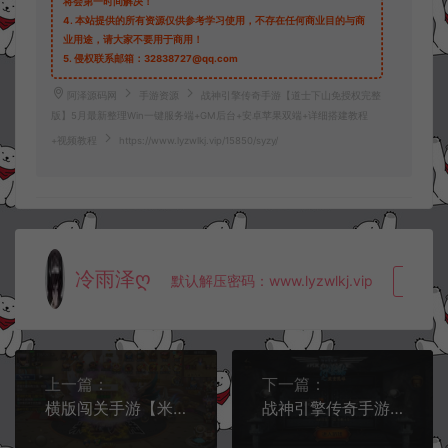
将会第一时间解决！
4.
本站提供的所有资源仅供参考学习使用，不存在任何商业目的与商
业用途，请大家不要用于商用！
5.
侵权联系邮箱：32838727@qq.com
阿泽源码网
手游资源
战神引擎传奇手游【道士下山免授权完整
版】5月最新整理Win一键服务端+GM后台+安卓苹果双端+详细搭建教程
+视频教程
https://www.lyzwlkj.vip/15850/syzy/
冷雨泽ღ
默认解压密码：www.lyzwlkj.vip
复制
上一篇：
下一篇：
横版闯关手游【米亚大陆阿拉德最终完整版】4月最新整理Linux手工服务端+管理后台+GM授权后台+安卓苹果双端+详细搭建教程
战神引擎传奇手游【新版伏羲冰雪魂环十五大陆】5月最新整理Win一键服务端+光柱+时装魂环+GM后台+安卓苹果双端+详细搭建教程+视频教程