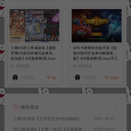
三网H5宫斗养成游戏【盛世
AFK卡牌即时对战手游【加
芳華H5多区跨服代金券内购
德尔契约代金券内购修复
优化版】8月最新整理Linux
版】8月最新整理Linux手工
手工服务端+CDK授权后台
服务端+前后端全套源码+CD
手游资源
寄售资源
+全资源安卓+详细搭建教程
K授权后台+安卓苹果双端
+视频教程
+详细搭建教程+视频教程
冷雨泽ღ
冷雨泽ღ
30
2000
猜你喜欢
三网H5游戏【九州长生衍H5内购版】8月最新整理Linux手工服务端+管理后台+GM授权后台+简易安卓客户端+详细搭建教程+视频教程
2026-08-07
MT3换皮MH【大梦一场2】8月最新整理Linux手工服务端+源码+管理后台+安卓苹果双端+详细搭建教程+视频教程
2026-08-07