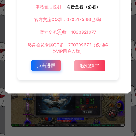
本站售后说明：
点击查看（必看）
官方交流QQ群：620517548(已满)
官方交流④群：1093921977
终身会员专属QQ群：720209672（仅限终
身VIP用户入群）
点击进群
我知道了