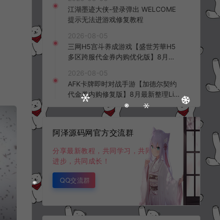
频教程
江湖墨迹大侠-登录弹出 WELCOME
提示无法进游戏修复教程
2026-08-05
三网H5宫斗养成游戏【盛世芳華H5
多区跨服代金券内购优化版】8月最
新整理Linux手工服务端+CDK授权后
2026-08-05
台+全资源安卓+详细搭建教程+视频
AFK卡牌即时对战手游【加德尔契约
教程
代金券内购修复版】8月最新整理Lin
ux手工服务端+前后端全套源码+CD
K授权后台+安卓苹果双端+详细搭建
教程+视频教程
阿泽源码网官方交流群
分享最新教程，共同学习，共同
进步，共同成长！
QQ交流群