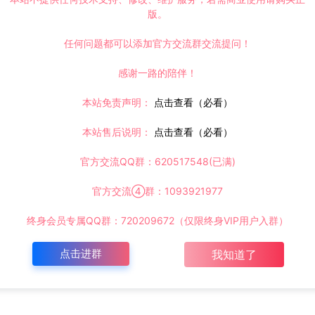
版。
任何问题都可以添加官方交流群交流提问！
感谢一路的陪伴！
本站免责声明：
点击查看（必看）
本站售后说明：
点击查看（必看）
官方交流QQ群：620517548(已满)
官方交流④群：1093921977
终身会员专属QQ群：720209672（仅限终身VIP用户入群）
点击进群
我知道了