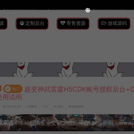
源
定制后台
寄售资源
游戏源码
超变神武雷霆H5CDK账号授权后台+
#
热门
使用说明
2023-05-20
雷霆H5
0
2,183
百度已收录
重承诺
丨本站提供安全交易、信息保真! 解压密码：www.lyzw