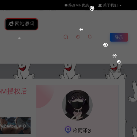
终身VIP优惠
关于我们
网站源码
登录
我要投稿
GM授权后
lkj.vip
升级会员
冷雨泽ღ