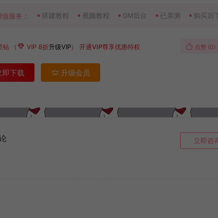
搭建教程
视频教程
GM后台
已亲测
购买后
增值服务：
星钻
（
VIP 8折
升级VIP
）
开通VIP尊享优惠特权
点赞 (
0
)
立即下载
升级会员
论
立即咨