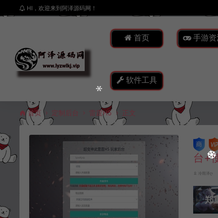
HI，欢迎来到阿泽源码网！
首页
手游资
软件工具
首页
定制后台
雷霆H5
正文
台+
冷雨泽ღ
郑