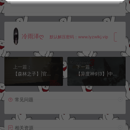
冷雨泽ღ
默认解压密码：www.lyzwlkj.vip
复制
上一篇：
下一篇：
【森林之子】|官方中文|V34557-重大更新R-罪恶营地-联机-单机|解压即撸|
【异度神剑3】|中文|V2.0.0-崭新的未来DLC+全DLC-整合模拟器|解压即撸|
常见问题
相关资源