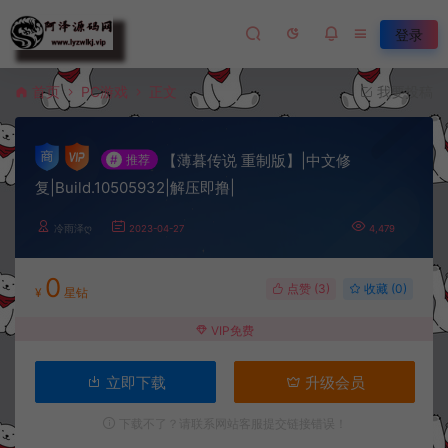
登录
首页
PC游戏
正文
我要投稿
【薄暮传说 重制版】|中文修
#
推荐
复|Build.10505932|解压即撸|
冷雨泽ღ
2023-04-27
4,479
0
点赞 (
3
)
收藏 (0)
¥
星钻
VIP免费
立即下载
升级会员
下载不了？请联系网站客服提交链接错误！