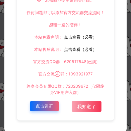
务，若需商业使用请购买正版。
任何问题都可以添加官方交流群交流提问！
感谢一路的陪伴！
收藏 (0)
打赏
点赞 (
3
)
本站免责声明：
点击查看（必看）
本站售后说明：
点击查看（必看）
官方交流QQ群：620517548(已满)
©版权免责声明
1.
本站资源售价只是赞助，收取费用仅维持本站的日常运营所需。
官方交流④群：1093921977
2.
若您需要商业运营或用于其他商业活动，请您购买正版授权并合法
使用。
终身会员专属QQ群：720209672（仅限终
3.
如果本站有侵犯、不妥之处的资源，请在网站右边客服联系我们。
将会第一时间解决！
身VIP用户入群）
4.
本站提供的所有资源仅供参考学习使用，不存在任何商业目的与商
业用途，请大家不要用于商用！
点击进群
我知道了
5.
侵权联系邮箱：32838727@qq.com
阿泽源码网
PC游戏
【薄暮传说 重制版】|中文修
复|Build.10505932|解压即撸|
https://www.lyzwlkj.vip/14655/pcyx/