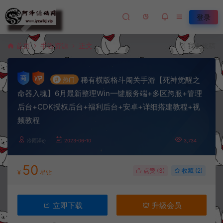
登录
首页
手游资源
正文
我要投稿
稀有横版格斗闯关手游【死神觉醒之
#
热门
命器入魂】6月最新整理Win一键服务端+多区跨服+管理
后台+CDK授权后台+福利后台+安卓+详细搭建教程+视
频教程
冷雨泽ღ
2023-06-10
3,734
50
点赞 (
3
)
收藏 (2)
¥
星钻
立即下载
升级会员