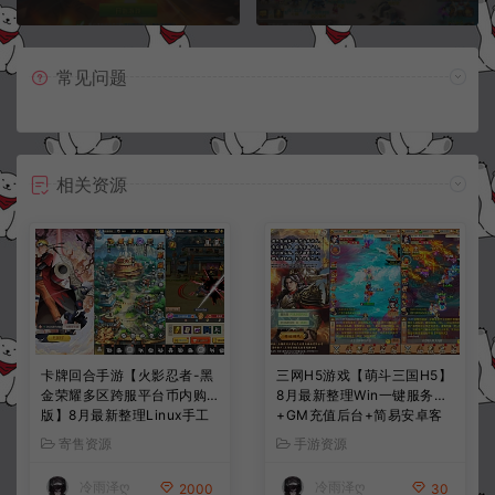
常见问题
相关资源
卡牌回合手游【火影忍者-黑
三网H5游戏【萌斗三国H5】
金荣耀多区跨服平台币内购
8月最新整理Win一键服务端
版】8月最新整理Linux手工
+GM充值后台+简易安卓客
服务端+CDK授权后台+安卓
户端+详细搭建教程+视频教
寄售资源
手游资源
+详细搭建教程+视频教程
程
冷雨泽ღ
冷雨泽ღ
2000
30