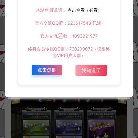
本站售后说明：
点击查看（必看）
官方交流QQ群：620517548(已满)
官方交流④群：1093921977
终身会员专属QQ群：720209672（仅限终
身VIP用户入群）
点击进群
我知道了