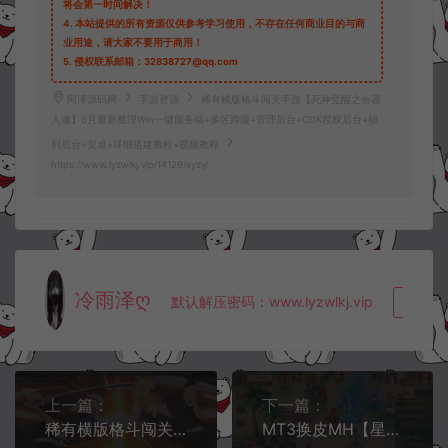
将会第一时间解决！
4.
本站提供的所有资源仅供参考学习使用，不存在任何商业目的与商
业用途，请大家不要用于商用！
5.
侵权联系邮箱：32838727@qq.com
阿泽源码网
手游资源
稀有横版格斗闯关手游【死神觉醒之命器
入魂】6月最新整理Win一键服务端+多区跨服+管理后台+CDK授权后台+福
利后台+安卓+详细搭建教程+视频教程
https://www.lyzwlkj.vip/14129/syzy/
冷雨泽ღ
默认解压密码：www.lyzwlkj.vip
复制
上一篇：
下一篇：
稀有横版格斗闯关手游【死神觉醒之命器入魂】6月最新整理Linux手工服务端+多区跨服+管理后台+CDK授权后台+福利后台+安卓+详细搭建教程+视频教程
MT3换皮MH【星河西游】5月最新整理Linux手工服务端+管理后台+GM后台+安卓苹果双端+详细搭建教程+视频教程