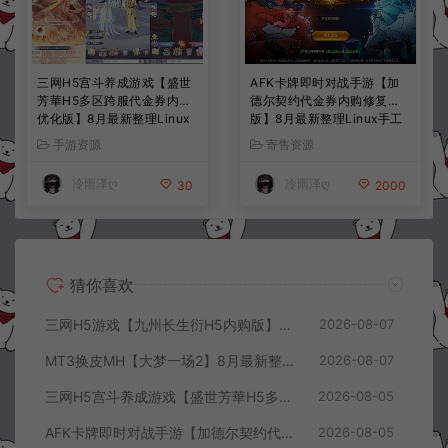
三网H5宫斗养成游戏【盛世
AFK卡牌即时对战手游【加
芳華H5多区跨服代金券内购
德尔契约代金券内购修复
优化版】8月最新整理Linux
版】8月最新整理Linux手工
手工服务端+CDK授权后台
服务端+前后端全套源码+CD
手游资源
寄售资源
+全资源安卓+详细搭建教程
K授权后台+安卓苹果双端
+视频教程
+详细搭建教程+视频教程
冷雨泽ღ
冷雨泽ღ
30
2000
猜你喜欢
三网H5游戏【九州长生衍H5内购版】8月最新整理Linux手工服务端+管理后台+GM授权后台+简易安卓客户端+详细搭建教程+视频教程
2026-08-07
MT3换皮MH【大梦一场2】8月最新整理Linux手工服务端+源码+管理后台+安卓苹果双端+详细搭建教程+视频教程
2026-08-07
三网H5宫斗养成游戏【盛世芳華H5多区跨服代金券内购优化版】8月最新整理Linux手工服务端+CDK授权后台+全资源安卓+详细搭建教程+视频教程
2026-08-05
AFK卡牌即时对战手游【加德尔契约代金券内购修复版】8月最新整理Linux手工服务端+前后端全套源码+CDK授权后台+安卓苹果双端+详细搭建教程+视频教程
2026-08-05