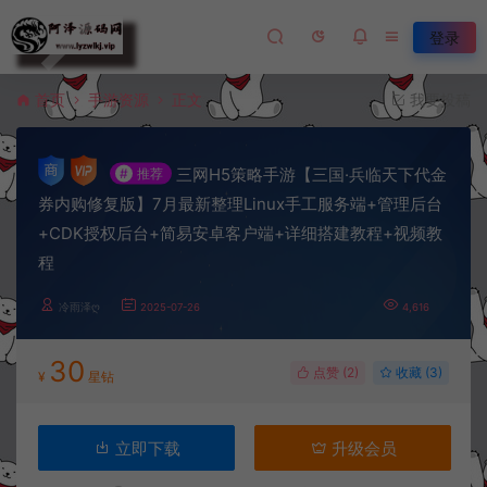
登录
首页
手游资源
正文
我要投稿
三网H5策略手游【三国·兵临天下代金
#
推荐
券内购修复版】7月最新整理Linux手工服务端+管理后台
+CDK授权后台+简易安卓客户端+详细搭建教程+视频教
程
冷雨泽ღ
2025-07-26
4,616
30
点赞 (
2
)
收藏 (3)
¥
星钻
立即下载
升级会员