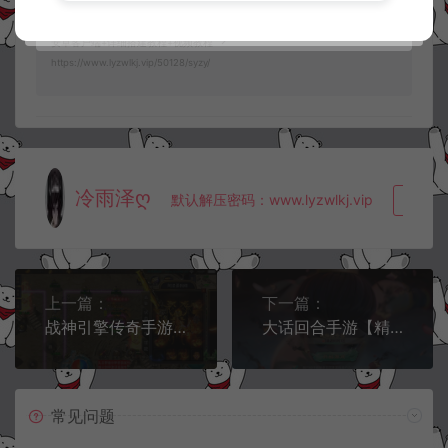
内购修复版】7月最新整理Linux手工服务端+管理后台+CDK授权后台+简易
安卓客户端+详细搭建教程+视频教程
https://www.lyzwlkj.vip/50128/syzy/
冷雨泽ღ
默认解压密码：www.lyzwlkj.vip
复制
上一篇：
下一篇：
战神引擎传奇手游【神州复古三职业】7月最新整理Win一键服务端+安卓苹果双端+GM授权后台+详细搭建教程
大话回合手游【精品西游之龙凤2内丹超变版】7月最新整理Linux手工服务端+JAVA神兔后台+代理后台+安卓+详细搭建教程+视频教程
常见问题