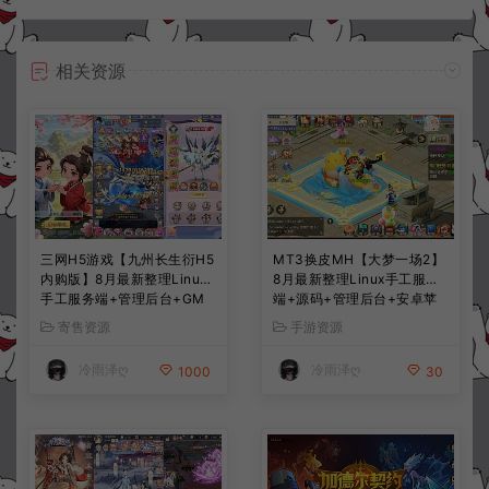
相关资源
三网H5游戏【九州长生衍H5
MT3换皮MH【大梦一场2】
内购版】8月最新整理Linux
8月最新整理Linux手工服务
手工服务端+管理后台+GM
端+源码+管理后台+安卓苹
授权后台+简易安卓客户端
果双端+详细搭建教程+视频
寄售资源
手游资源
+详细搭建教程+视频教程
教程
冷雨泽ღ
冷雨泽ღ
1000
30