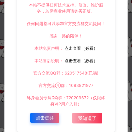
本站不提供任何技术支持、修改、维护服
30
此资源下载价格为
星钻，请先
登录
务，若需商业使用请购买正版。
任何问题都可以添加官方交流群交流提问！
感谢一路的陪伴！
收藏 (3)
打赏
点赞 (
2
)
本站免责声明：
点击查看（必看）
本站售后说明：
点击查看（必看）
官方交流QQ群：620517548(已满)
©版权免责声明
1.
本站资源售价只是赞助，收取费用仅维持本站的日常运营所需。
官方交流④群：1093921977
2.
若您需要商业运营或用于其他商业活动，请您购买正版授权并合法
使用。
终身会员专属QQ群：720209672（仅限终
3.
如果本站有侵犯、不妥之处的资源，请在网站右边客服联系我们。
身VIP用户入群）
将会第一时间解决！
4.
本站提供的所有资源仅供参考学习使用，不存在任何商业目的与商
业用途，请大家不要用于商用！
点击进群
我知道了
5.
侵权联系邮箱：32838727@qq.com
阿泽源码网
手游资源
三网H5策略手游【三国·兵临天下代金券