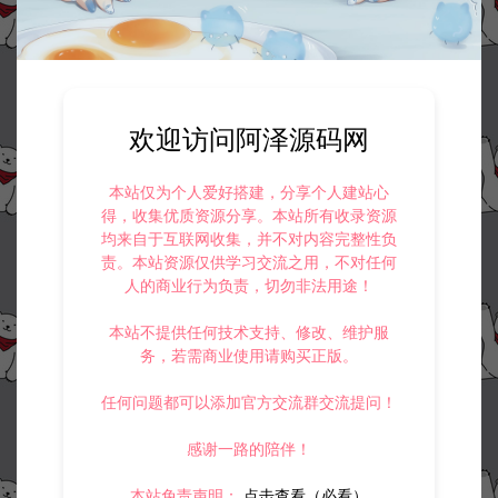
欢迎访问阿泽源码网
资源下载
本站仅为个人爱好搭建，分享个人建站心
30
此资源下载价格为
星钻，请先
登录
得，收集优质资源分享。本站所有收录资源
均来自于互联网收集，并不对内容完整性负
责。本站资源仅供学习交流之用，不对任何
人的商业行为负责，切勿非法用途！
收藏 (1)
打赏
点赞 (
0
)
本站不提供任何技术支持、修改、维护服
务，若需商业使用请购买正版。
任何问题都可以添加官方交流群交流提问！
©版权免责声明
感谢一路的陪伴！
1.
本站资源售价只是赞助，收取费用仅维持本站的日常运营所需。
本站免责声明：
点击查看（必看）
2.
若您需要商业运营或用于其他商业活动，请您购买正版授权并合法