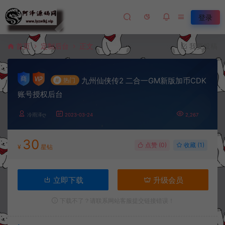
登录
首页
定制后台
正文
我要投稿
九州仙侠传2 二合一GM新版加币CDK
#
热门
账号授权后台
冷雨泽ღ
2023-03-24
2,267
30
点赞 (
0
)
收藏 (1)
¥
星钻
立即下载
升级会员
下载不了？请联系网站客服提交链接错误！