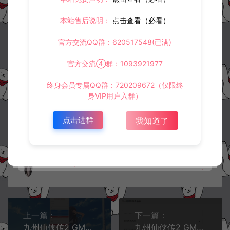
使用。
3.
如果本站有侵犯、不妥之处的资源，请在网站右边客服联系我们。
本站售后说明：
点击查看（必看）
将会第一时间解决！
4.
本站提供的所有资源仅供参考学习使用，不存在任何商业目的与商
官方交流QQ群：620517548(已满)
业用途，请大家不要用于商用！
5.
侵权联系邮箱：32838727@qq.com
官方交流④群：1093921977
阿泽源码网
定制后台
九州仙侠传2 二合一GM新版加币CDK账
终身会员专属QQ群：720209672（仅限终
号授权后台
https://www.lyzwlkj.vip/13366/dzht/
身VIP用户入群）
点击进群
我知道了
冷雨泽ღ
默认解压密码：www.lyzwlkj.vip
复制
上一篇：
下一篇：
九州仙侠传2 GM新版加币账号授权后台
九州仙侠传2 GM清包授权后台