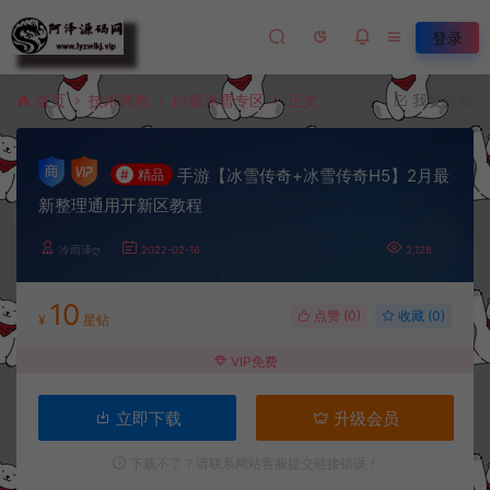
登录
首页
技术教程
白鹭冰雪专区
正文
我要投稿
手游【冰雪传奇+冰雪传奇H5】2月最
#
精品
新整理通用开新区教程
冷雨泽ღ
2022-02-16
2,128
10
点赞 (
0
)
收藏 (0)
¥
星钻
VIP免费
立即下载
升级会员
下载不了？请联系网站客服提交链接错误！