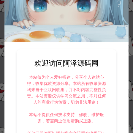
资源下载
10
此资源下载价格为
星钻，请先
登录
收藏 (0)
打赏
点赞 (
0
)
欢迎访问阿泽源码网
本站仅为个人爱好搭建，分享个人建站心
©版权免责声明
得，收集优质资源分享。本站所有收录资源
1.
本站资源售价只是赞助，收取费用仅维持本站的日常运营所需。
均来自于互联网收集，并不对内容完整性负
2.
若您需要商业运营或用于其他商业活动，请您购买正版授权并合法
责。本站资源仅供学习交流之用，不对任何
使用。
人的商业行为负责，切勿非法用途！
3.
如果本站有侵犯、不妥之处的资源，请在网站右边客服联系我们。
将会第一时间解决！
本站不提供任何技术支持、修改、维护服
4.
本站提供的所有资源仅供参考学习使用，不存在任何商业目的与商
务，若需商业使用请购买正版。
业用途，请大家不要用于商用！
5.
侵权联系邮箱：32838727@qq.com