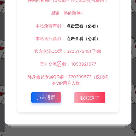
任何问题都可以添加官方交流群交流提问！
阿泽源码网
白鹭冰雪专区
手游【冰雪传奇+冰雪传奇H5】2月
感谢一路的陪伴！
最新整理通用开新区教程
https://www.lyzwlkj.vip/1292/hybk/blbxzq/
本站免责声明：
点击查看（必看）
本站售后说明：
点击查看（必看）
官方交流QQ群：620517548(已满)
冷雨泽ღ
默认解压密码：www.lyzwlkj.vip
复制
官方交流④群：1093921977
终身会员专属QQ群：720209672（仅限终
身VIP用户入群）
上一篇：
下一篇：
冰雪传奇H5提示该区服注册已关闭-解决办法
白鹭冰雪传奇H5上线邮箱修改教程
点击进群
我知道了
常见问题