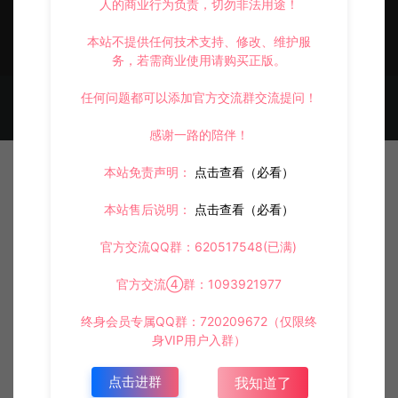
人的商业行为负责，切勿非法用途！
本站不提供任何技术支持、修改、维护服
务，若需商业使用请购买正版。
任何问题都可以添加官方交流群交流提问！
© 2021~2026 阿泽源码网 www.lyzwlkj.vip 冷雨泽
网站地图
豫
ICP备2022000516号-1
感谢一路的陪伴！
本站免责声明：
点击查看（必看）
本站售后说明：
点击查看（必看）
官方交流QQ群：620517548(已满)
官方交流④群：1093921977
终身会员专属QQ群：720209672（仅限终
身VIP用户入群）
点击进群
我知道了
首页
资源
会员
投稿
我的