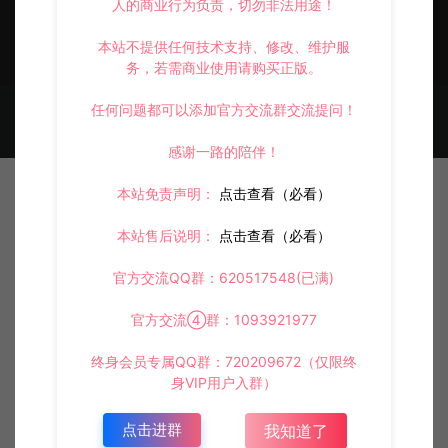
人的商业行为负责，切勿非法用途！
本站不提供任何技术支持、修改、维护服
务，若需商业使用请购买正版。
任何问题都可以添加官方交流群交流提问！
© 2021~2026 阿泽源码网 www.lyzwlkj.vip 冷雨泽
网站地图
豫
ICP备2022000516号-1
感谢一路的陪伴！
本站免责声明：
点击查看（必看）
本站售后说明：
点击查看（必看）
官方交流QQ群：620517548(已满)
官方交流④群：1093921977
终身会员专属QQ群：720209672（仅限终
身VIP用户入群）
点击进群
我知道了
首页
资源
会员
投稿
我的