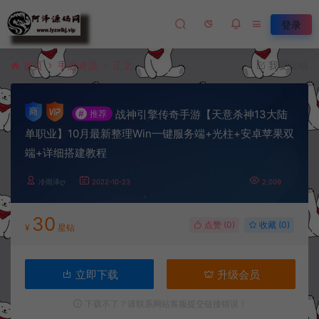
登录
首页
手游资源
正文
我要投稿
战神引擎传奇手游【天意杀神13大陆
#
推荐
单职业】10月最新整理Win一键服务端+光柱+安卓苹果双
端+详细搭建教程
冷雨泽ღ
2022-10-23
2,009
30
点赞 (
0
)
收藏 (0)
¥
星钻
立即下载
升级会员
下载不了？请联系网站客服提交链接错误！