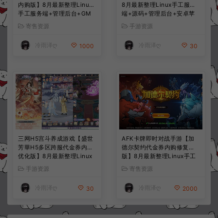
内购版】8月最新整理Linux
8月最新整理Linux手工服务
手工服务端+管理后台+GM
端+源码+管理后台+安卓苹
授权后台+简易安卓客户端
果双端+详细搭建教程+视频
寄售资源
手游资源
+详细搭建教程+视频教程
教程
冷雨泽ღ
冷雨泽ღ
1000
30
三网H5宫斗养成游戏【盛世
AFK卡牌即时对战手游【加
芳華H5多区跨服代金券内购
德尔契约代金券内购修复
优化版】8月最新整理Linux
版】8月最新整理Linux手工
手工服务端+CDK授权后台
服务端+前后端全套源码+CD
手游资源
寄售资源
+全资源安卓+详细搭建教程
K授权后台+安卓苹果双端
+视频教程
+详细搭建教程+视频教程
冷雨泽ღ
冷雨泽ღ
30
2000