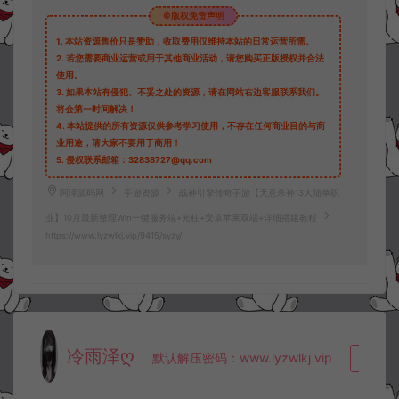
©版权免责声明
1.
本站资源售价只是赞助，收取费用仅维持本站的日常运营所需。
2.
若您需要商业运营或用于其他商业活动，请您购买正版授权并合法
使用。
3.
如果本站有侵犯、不妥之处的资源，请在网站右边客服联系我们。
将会第一时间解决！
4.
本站提供的所有资源仅供参考学习使用，不存在任何商业目的与商
业用途，请大家不要用于商用！
5.
侵权联系邮箱：32838727@qq.com
阿泽源码网
手游资源
战神引擎传奇手游【天意杀神13大陆单职
业】10月最新整理Win一键服务端+光柱+安卓苹果双端+详细搭建教程
https://www.lyzwlkj.vip/9415/syzy/
冷雨泽ღ
默认解压密码：www.lyzwlkj.vip
复制