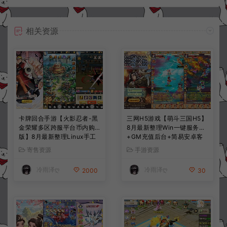
相关资源
卡牌回合手游【火影忍者-黑
三网H5游戏【萌斗三国H5】
金荣耀多区跨服平台币内购
8月最新整理Win一键服务端
版】8月最新整理Linux手工
+GM充值后台+简易安卓客
服务端+CDK授权后台+安卓
户端+详细搭建教程+视频教
寄售资源
手游资源
+详细搭建教程+视频教程
程
冷雨泽ღ
冷雨泽ღ
2000
30