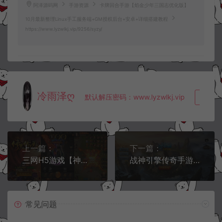
阿泽源码网
手游资源
卡牌回合手游【焰金少年三国志优化版】
10月最新整理Linux手工服务端+GM授权后台+安卓+详细搭建教程
https://www.lyzwlkj.vip/9256/syzy/
冷雨泽ღ
默认解压密码：www.lyzwlkj.vip
复制
上一篇：
下一篇：
三网H5游戏【神魔之修罗雷霆】10月最新整理Linux手工服务端+GM授权后台+详细搭建教程
战神引擎传奇手游【斗罗冰雪单职业】10月最新整理Win一键服务端+GM充值后台+安卓苹果双端+详细搭建教程
常见问题