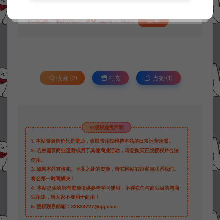
资源下载
30
此资源下载价格为
星钻，请先
登录
收藏 (2)
打赏
点赞 (
1
)
©版权免责声明
1.
本站资源售价只是赞助，收取费用仅维持本站的日常运营所需。
2.
若您需要商业运营或用于其他商业活动，请您购买正版授权并合法
使用。
3.
如果本站有侵犯、不妥之处的资源，请在网站右边客服联系我们。
将会第一时间解决！
4.
本站提供的所有资源仅供参考学习使用，不存在任何商业目的与商
业用途，请大家不要用于商用！
5.
侵权联系邮箱：32838727@qq.com