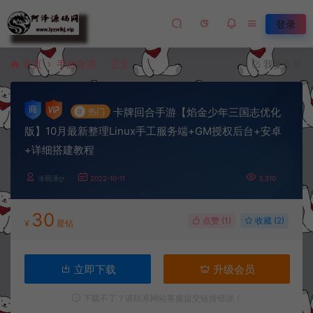
登录
首页
手游资源
正文
我要投稿
卡牌回合手游【焰金少年三国志优化
#
热门
版】10月最新整理Linux手工服务端+GM授权后台+安卓
+详细搭建教程
冷雨泽ღ
2022-10-11
3,310
30
点赞 (
1
)
收藏 (2)
¥
星钻
立即下载
升级会员
下载不了？请联系网站客服提交链接错误！