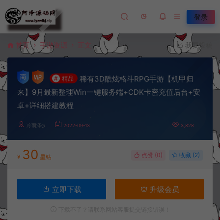
登录
首页
手游资源
正文
我要投稿
稀有3D酷炫格斗RPG手游【机甲归
#
精品
来】9月最新整理Win一键服务端+CDK卡密充值后台+安
卓+详细搭建教程
冷雨泽ღ
2022-09-13
3,828
30
点赞 (
0
)
收藏 (2)
¥
星钻
立即下载
升级会员
下载不了？请联系网站客服提交链接错误！