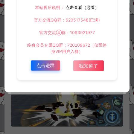
本站售后说明：
点击查看（必看）
官方交流QQ群：620517548(已满)
官方交流④群：1093921977
终身会员专属QQ群：720209672（仅限终
身VIP用户入群）
点击进群
我知道了