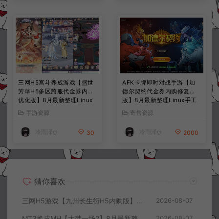
三网H5宫斗养成游戏【盛世
AFK卡牌即时对战手游【加
芳華H5多区跨服代金券内购
德尔契约代金券内购修复
优化版】8月最新整理Linux
版】8月最新整理Linux手工
手工服务端+CDK授权后台
服务端+前后端全套源码+CD
手游资源
寄售资源
+全资源安卓+详细搭建教程
K授权后台+安卓苹果双端
+视频教程
+详细搭建教程+视频教程
冷雨泽ღ
冷雨泽ღ
30
2000
猜你喜欢
三网H5游戏【九州长生衍H5内购版】8月最新整理Linux手工服务端+管理后台+GM授权后台+简易安卓客户端+详细搭建教程+视频教程
2026-08-07
MT3换皮MH【大梦一场2】8月最新整理Linux手工服务端+源码+管理后台+安卓苹果双端+详细搭建教程+视频教程
2026-08-07