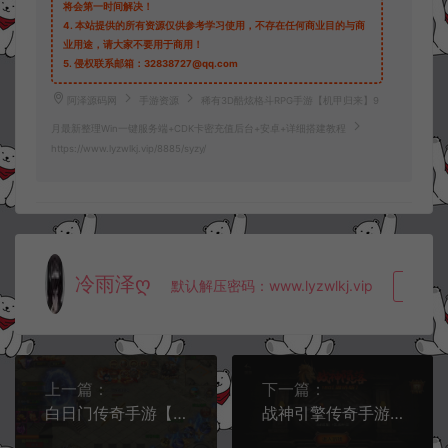
将会第一时间解决！
4.
本站提供的所有资源仅供参考学习使用，不存在任何商业目的与商
业用途，请大家不要用于商用！
5.
侵权联系邮箱：32838727@qq.com
阿泽源码网
手游资源
稀有3D酷炫格斗RPG手游【机甲归来】9
月最新整理Win一键服务端+CDK卡密充值后台+安卓+详细搭建教程
https://www.lyzwlkj.vip/8885/syzy/
冷雨泽ღ
默认解压密码：www.lyzwlkj.vip
复制
上一篇：
下一篇：
白日门传奇手游【鸿蒙王者攻速中秋特献版】9月最新整理Win一键服务端+GM后台+安卓+详细搭建教程
战神引擎传奇手游【1.80战神陨落】9月最新整理Win一键服务端+自定义NPC+GM充值后台+安卓苹果双端+详细搭建教程