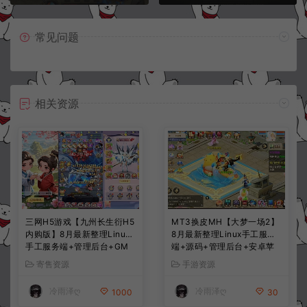
常见问题
相关资源
三网H5游戏【九州长生衍H5
MT3换皮MH【大梦一场2】
内购版】8月最新整理Linux
8月最新整理Linux手工服务
手工服务端+管理后台+GM
端+源码+管理后台+安卓苹
授权后台+简易安卓客户端
果双端+详细搭建教程+视频
寄售资源
手游资源
+详细搭建教程+视频教程
教程
冷雨泽ღ
冷雨泽ღ
1000
30