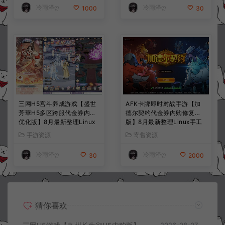
冷雨泽ღ
冷雨泽ღ
1000
30
三网H5宫斗养成游戏【盛世
AFK卡牌即时对战手游【加
芳華H5多区跨服代金券内购
德尔契约代金券内购修复
优化版】8月最新整理Linux
版】8月最新整理Linux手工
手工服务端+CDK授权后台
服务端+前后端全套源码+CD
手游资源
寄售资源
+全资源安卓+详细搭建教程
K授权后台+安卓苹果双端
+视频教程
+详细搭建教程+视频教程
冷雨泽ღ
冷雨泽ღ
30
2000
猜你喜欢