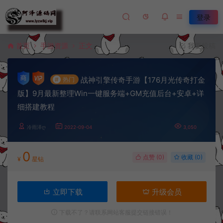
登录
首页
手游资源
正文
我要投稿
战神引擎传奇手游【176月光传奇打金
#
热门
版】9月最新整理Win一键服务端+GM充值后台+安卓+详
细搭建教程
冷雨泽ღ
2022-09-04
3,050
0
点赞 (
0
)
收藏 (0)
¥
星钻
立即下载
升级会员
下载不了？请联系网站客服提交链接错误！