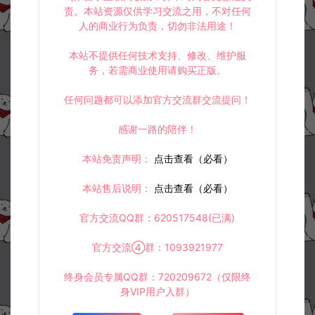
责。本站资源仅供学习交流之用，不对任何
人的商业行为负责，切勿非法用途！
本站不提供任何技术支持、修改、维护服
务，若需商业使用请购买正版。
资源下载
任何问题都可以添加官方交流群交流提问！
此资源仅限注册用户下载，请先
登录
感谢一路的陪伴！
本站免责声明：
点击查看（必看）
本站售后说明：
点击查看（必看）
收藏 (0)
打赏
点赞 (
0
)
官方交流QQ群：620517548(已满)
官方交流④群：1093921977
©版权免责声明
终身会员专属QQ群：720209672（仅限终
身VIP用户入群）
1.
本站资源售价只是赞助，收取费用仅维持本站的日常运营所需。
2.
若您需要商业运营或用于其他商业活动，请您购买正版授权并合法