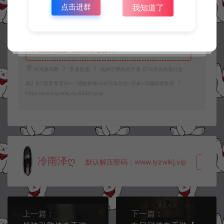
使用。
点击进群
我知道了
3.
如果本站有侵犯、不妥之处的资源，请在网站右边客服联系我们。
将会第一时间解决！
4.
本站提供的所有资源仅供参考学习使用，不存在任何商业目的与商
业用途，请大家不要用于商用！
5.
侵权联系邮箱：32838727@qq.com
阿泽源码网
手游资源
战神引擎传奇手游【176月光传奇打金
版】9月最新整理Win一键服务端+GM充值后台+安卓+详细搭建教程
https://www.lyzwlkj.vip/8660/syzy/
冷雨泽ღ
默认解压密码：www.lyzwlkj.vip
复制
上一篇：
下一篇：