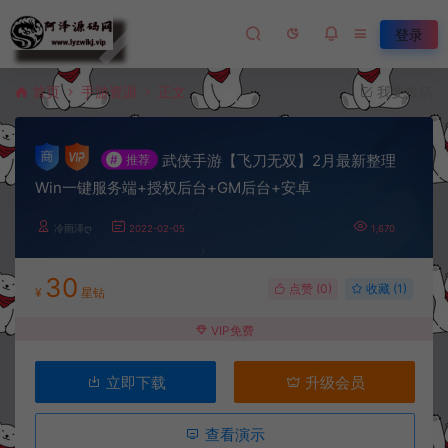
登录
首页
手游资源
正文
我要投稿
武侠手游【飞刀无双】2月最新整理
#
推荐
Win一键服务端+授权后台+GM后台+安卓
冷雨泽ღ
2022-02-05
1,670
30
点赞 (
0
)
收藏 (1)
¥
星钻
VIP免费
立即下载
升级会员
查看演示