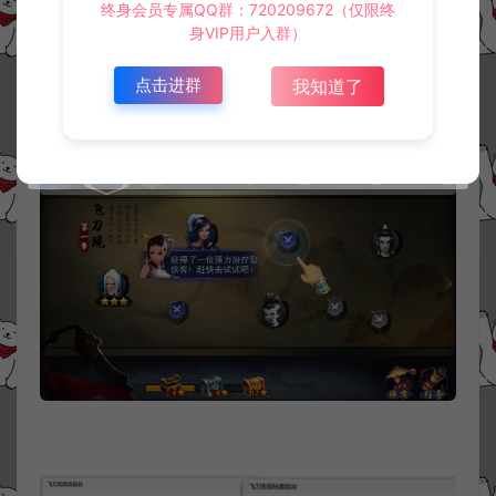
终身会员专属QQ群：720209672（仅限终
身VIP用户入群）
点击进群
我知道了