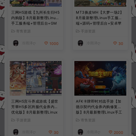
三网H5游戏【九州长生衍H5
MT3换皮MH【大梦一场2】
内购版】8月最新整理Linux
8月最新整理Linux手工服务
手工服务端+管理后台+GM
端+源码+管理后台+安卓苹
授权后台+简易安卓客户端
果双端+详细搭建教程+视频
寄售资源
手游资源
+详细搭建教程+视频教程
教程
冷雨泽ღ
冷雨泽ღ
1000
30
三网H5宫斗养成游戏【盛世
AFK卡牌即时对战手游【加
芳華H5多区跨服代金券内购
德尔契约代金券内购修复
优化版】8月最新整理Linux
版】8月最新整理Linux手工
手工服务端+CDK授权后台
服务端+前后端全套源码+CD
手游资源
寄售资源
+全资源安卓+详细搭建教程
K授权后台+安卓苹果双端
+视频教程
+详细搭建教程+视频教程
冷雨泽ღ
冷雨泽ღ
30
2000