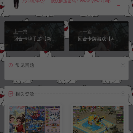
冷雨泽ღ
默认解压密码：www.lyzwlkj.vip
复制
上一篇：
下一篇：
回合卡牌手游【新斗罗大陆-楼高端】2月最新整理Linux手工服务端+一键全满通后台+运营后台+GM授权后台+双端
回合卡牌游戏【斗破苍穹觉醒版】2月最新整理Win一键服务端+运营后台+安卓苹果双端
常见问题
相关资源