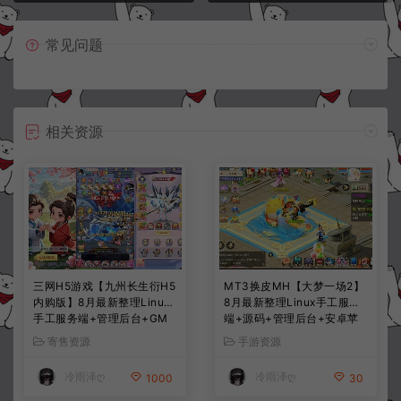
常见问题
相关资源
三网H5游戏【九州长生衍H5
MT3换皮MH【大梦一场2】
内购版】8月最新整理Linux
8月最新整理Linux手工服务
手工服务端+管理后台+GM
端+源码+管理后台+安卓苹
授权后台+简易安卓客户端
果双端+详细搭建教程+视频
寄售资源
手游资源
+详细搭建教程+视频教程
教程
冷雨泽ღ
冷雨泽ღ
1000
30