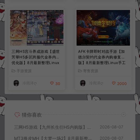
三网H5宫斗养成游戏【盛世
AFK卡牌即时对战手游【加
芳華H5多区跨服代金券内购
德尔契约代金券内购修复
优化版】8月最新整理Linux
版】8月最新整理Linux手工
手工服务端+CDK授权后台
服务端+前后端全套源码+CD
手游资源
寄售资源
+全资源安卓+详细搭建教程
K授权后台+安卓苹果双端
+视频教程
+详细搭建教程+视频教程
冷雨泽ღ
冷雨泽ღ
30
2000
猜你喜欢
三网H5游戏【九州长生衍H5内购版】8月最新整理Linux手工服务端+管理后台+GM授权后台+简易安卓客户端+详细搭建教程+视频教程
2026-08-07
MT3换皮MH【大梦一场2】8月最新整理Linux手工服务端+源码+管理后台+安卓苹果双端+详细搭建教程+视频教程
2026-08-07