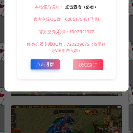
本站售后说明：
点击查看（必看）
官方交流QQ群：620517548(已满)
官方交流④群：1093921977
终身会员专属QQ群：720209672（仅限终
身VIP用户入群）
点击进群
我知道了