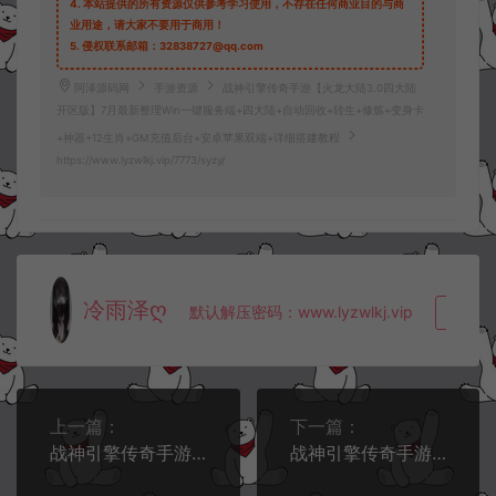
4.
本站提供的所有资源仅供参考学习使用，不存在任何商业目的与商
业用途，请大家不要用于商用！
5.
侵权联系邮箱：32838727@qq.com
阿泽源码网
手游资源
战神引擎传奇手游【火龙大陆3.0四大陆
开区版】7月最新整理Win一键服务端+四大陆+自动回收+转生+修炼+变身卡
+神器+12生肖+GM充值后台+安卓苹果双端+详细搭建教程
https://www.lyzwlkj.vip/7773/syzy/
冷雨泽ღ
默认解压密码：www.lyzwlkj.vip
复制
上一篇：
下一篇：
战神引擎传奇手游【冰雪火龙3.0三大陆精修版】7月最新整理Win一键服务端+三大陆+自动回收+转生+修炼+变身卡+神器+12生肖+GM充值后台+安卓苹果双端+详细搭建教程
战神引擎传奇手游【至尊火龙六大陆修复版】7月最新整理Win一键服务端+加速网关+六大陆+多地图+多BOSS+自动回收+点天灯+炫酷光柱+GM充值后台+安卓苹果双端+详细搭建教程