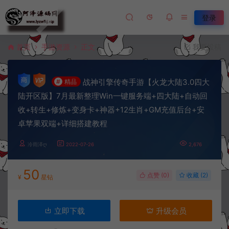
登录
首页
手游资源
正文
我要投稿
战神引擎传奇手游【火龙大陆3.0四大
#
精品
陆开区版】7月最新整理Win一键服务端+四大陆+自动回
收+转生+修炼+变身卡+神器+12生肖+GM充值后台+安
卓苹果双端+详细搭建教程
冷雨泽ღ
2022-07-26
2,676
50
点赞 (
0
)
收藏 (2)
¥
星钻
立即下载
升级会员