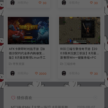
冷雨泽ღ
冷雨泽ღ
30
30
AFK卡牌即时对战手游【加
RED三端引擎传奇手游【20
德尔契约代金券内购修复
03我本沉默三职业】8月最
版】8月最新整理Linux手工
新整理Win一键服务端+PC
服务端+前后端全套源码+CD
安卓+详细搭建教程
寄售资源
三端传奇
K授权后台+安卓苹果双端
+详细搭建教程+视频教程
冷雨泽ღ
冷雨泽ღ
2000
30
猜你喜欢
MT3换皮MH【大梦一场2】8月最新整理Linux手工服务端+源码+管理后台+安卓苹果双端+详细搭建教程+视频教程
2026-08-07