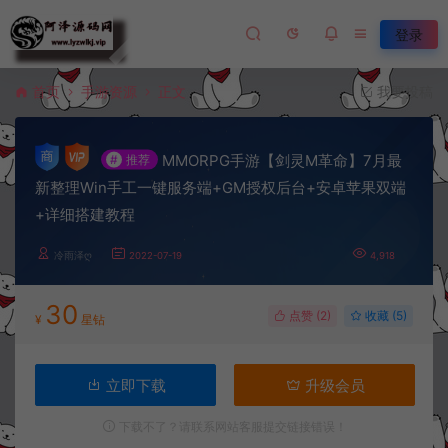
登录
首页
手游资源
正文
我要投稿
MMORPG手游【剑灵M革命】7月最
#
推荐
新整理Win手工一键服务端+GM授权后台+安卓苹果双端
+详细搭建教程
冷雨泽ღ
2022-07-19
4,918
30
点赞 (
2
)
收藏 (5)
¥
星钻
立即下载
升级会员
下载不了？请联系网站客服提交链接错误！