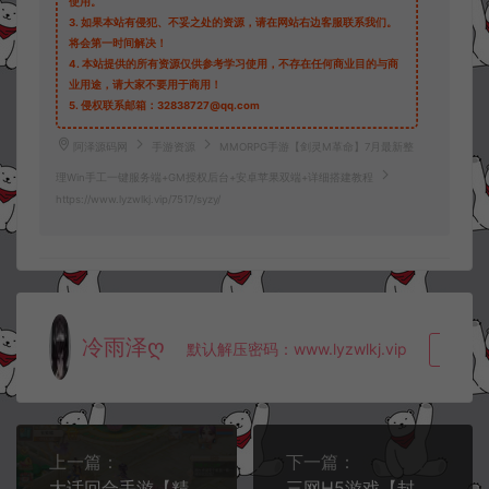
使用。
3.
如果本站有侵犯、不妥之处的资源，请在网站右边客服联系我们。
将会第一时间解决！
4.
本站提供的所有资源仅供参考学习使用，不存在任何商业目的与商
业用途，请大家不要用于商用！
5.
侵权联系邮箱：32838727@qq.com
阿泽源码网
手游资源
MMORPG手游【剑灵M革命】7月最新整
理Win手工一键服务端+GM授权后台+安卓苹果双端+详细搭建教程
https://www.lyzwlkj.vip/7517/syzy/
冷雨泽ღ
默认解压密码：www.lyzwlkj.vip
复制
上一篇：
下一篇：
大话回合手游【精品西游之万众八卦】7月最新整理Win一键服务端+两个大区+运营后台+安卓苹果双端+详细搭建教程
三网H5游戏【封神西游H5之仙弈传说】7月最新整理Win一键服务端+GM后台+详细搭建教程