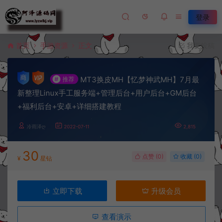
登录
首页
手游资源
正文
我要投稿
MT3换皮MH【忆梦神武MH】7月最
#
推荐
新整理Linux手工服务端+管理后台+用户后台+GM后台
+福利后台+安卓+详细搭建教程
冷雨泽ღ
2022-07-11
2,815
30
点赞 (
0
)
收藏 (0)
¥
星钻
立即下载
升级会员
查看演示