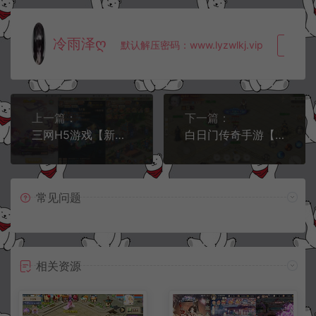
冷雨泽ღ
默认解压密码：www.lyzwlkj.vip
复制
上一篇：
下一篇：
三网H5游戏【新版西游之取经之路】7月最新整理Linux手工服务端+两个大区+GM分级授权后台+安卓+详细搭建教程
白日门传奇手游【霸者仙境三职业】7月最新整理Win一键服务端+自动回收+多时装+GM后台+安卓苹果双端+详细搭建教程
常见问题
相关资源