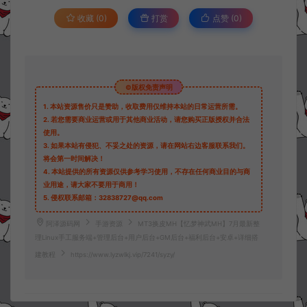
收藏 (0)
打赏
点赞 (
0
)
©版权免责声明
1.
本站资源售价只是赞助，收取费用仅维持本站的日常运营所需。
2.
若您需要商业运营或用于其他商业活动，请您购买正版授权并合法
使用。
3.
如果本站有侵犯、不妥之处的资源，请在网站右边客服联系我们。
将会第一时间解决！
4.
本站提供的所有资源仅供参考学习使用，不存在任何商业目的与商
业用途，请大家不要用于商用！
5.
侵权联系邮箱：32838727@qq.com
阿泽源码网
手游资源
MT3换皮MH【忆梦神武MH】7月最新整
理Linux手工服务端+管理后台+用户后台+GM后台+福利后台+安卓+详细搭
建教程
https://www.lyzwlkj.vip/7241/syzy/