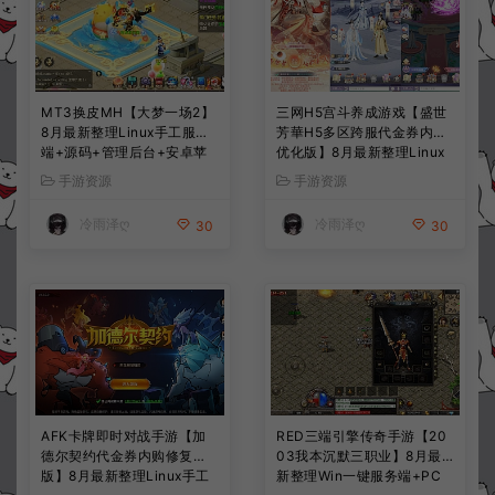
MT3换皮MH【大梦一场2】
三网H5宫斗养成游戏【盛世
8月最新整理Linux手工服务
芳華H5多区跨服代金券内购
端+源码+管理后台+安卓苹
优化版】8月最新整理Linux
果双端+详细搭建教程+视频
手工服务端+CDK授权后台
手游资源
手游资源
教程
+全资源安卓+详细搭建教程
+视频教程
冷雨泽ღ
冷雨泽ღ
30
30
AFK卡牌即时对战手游【加
RED三端引擎传奇手游【20
德尔契约代金券内购修复
03我本沉默三职业】8月最
版】8月最新整理Linux手工
新整理Win一键服务端+PC