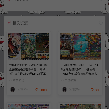
相关资源
卡牌回合手游【火影忍者-黑
三网H5游戏【萌斗三国H5】
金荣耀多区跨服平台币内购
8月最新整理Win一键服务端
版】8月最新整理Linux手工
+GM充值后台+简易安卓客
服务端+CDK授权后台+安卓
户端+详细搭建教程+视频教
寄售资源
手游资源
+详细搭建教程+视频教程
程
冷雨泽ღ
冷雨泽ღ
2000
30