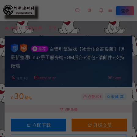
登录
首页
手游资源
正文
我要投稿
白鹭引擎游戏【冰雪传奇高爆版】1月
#
推荐
最新整理Linux手工服务端+GM后台+清包+清邮件+支持
微端
冷雨泽ღ
2022-01-27
1,809
30
点赞 (
0
)
收藏 (0)
¥
星钻
VIP免费
立即下载
升级会员