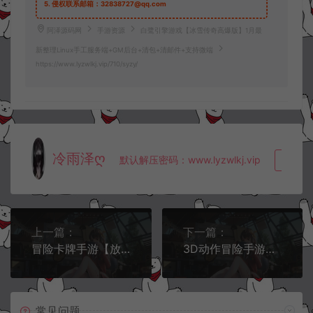
5.
侵权联系邮箱：32838727@qq.com
阿泽源码网
手游资源
白鹭引擎游戏【冰雪传奇高爆版】1月最
新整理Linux手工服务端+GM后台+清包+清邮件+支持微端
https://www.lyzwlkj.vip/710/syzy/
冷雨泽ღ
默认解压密码：www.lyzwlkj.vip
复制
上一篇：
下一篇：
冒险卡牌手游【放置火影】1月最新整理Linux手工服务端+CDK生成+GM授权后台+安卓
3D动作冒险手游【龙之谷之森林龙】1月最新整理Linux手工服务端+CDK生成+授权物品后台+安卓苹果双端
常见问题