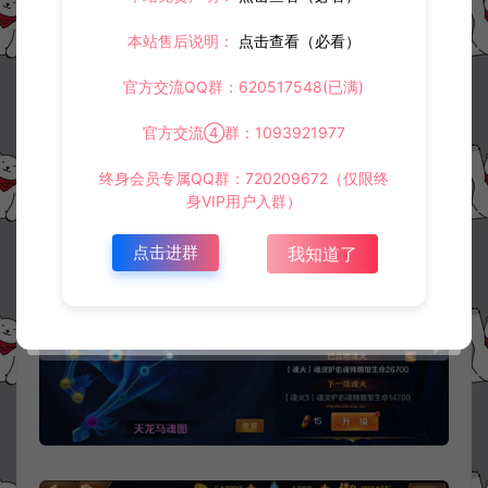
本站售后说明：
点击查看（必看）
官方交流QQ群：620517548(已满)
官方交流④群：1093921977
终身会员专属QQ群：720209672（仅限终
身VIP用户入群）
点击进群
我知道了