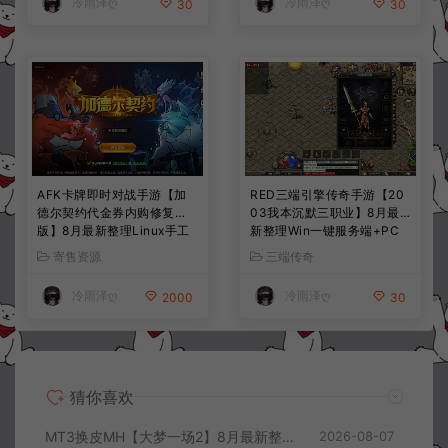
冷雨泽ღ
冷雨泽ღ
30
30
AFK卡牌即时对战手游【加
RED三端引擎传奇手游【20
德尔契约代金券内购修复
03我本沉默三职业】8月最
版】8月最新整理Linux手工
新整理Win一键服务端+PC
服务端+前后端全套源码+CD
安卓+详细搭建教程
寄售资源
三端传奇
K授权后台+安卓苹果双端
+详细搭建教程+视频教程
冷雨泽ღ
冷雨泽ღ
2000
30
猜你喜欢
MT3换皮MH【大梦一场2】8月最新整理Linux手工服务端+源码+管理后台+安卓苹果双端+详细搭建教程+视频教程
2026-08-07