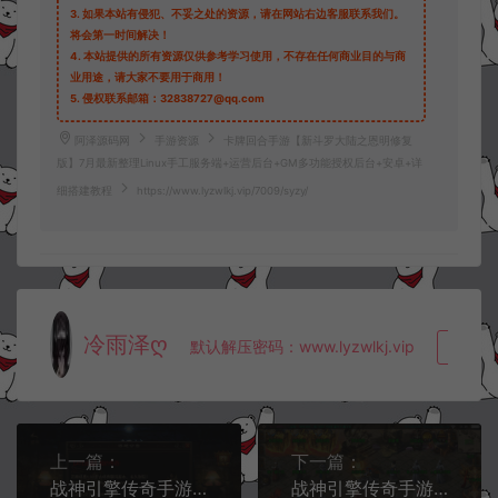
3.
如果本站有侵犯、不妥之处的资源，请在网站右边客服联系我们。
将会第一时间解决！
4.
本站提供的所有资源仅供参考学习使用，不存在任何商业目的与商
业用途，请大家不要用于商用！
5.
侵权联系邮箱：32838727@qq.com
阿泽源码网
手游资源
卡牌回合手游【新斗罗大陆之恩明修复
版】7月最新整理Linux手工服务端+运营后台+GM多功能授权后台+安卓+详
细搭建教程
https://www.lyzwlkj.vip/7009/syzy/
冷雨泽ღ
默认解压密码：www.lyzwlkj.vip
复制
上一篇：
下一篇：
战神引擎传奇手游【1.85御风传奇】7月最新整理Win一键服务端+GM充值后台+安卓苹果双端+详细搭建教程
战神引擎传奇手游【龙魂灭霸】7月最新整理Win一键服务端+GM充值后台+安卓苹果双端+详细搭建教程