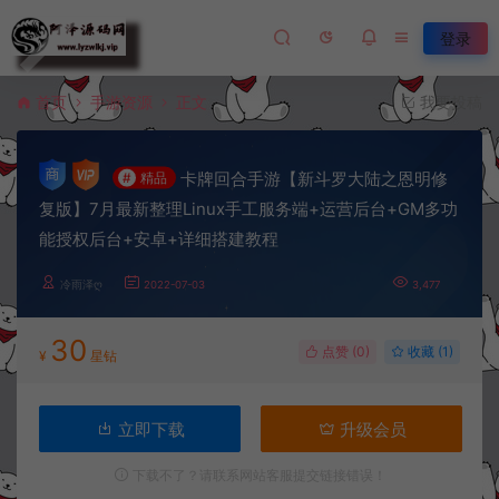
登录
首页
手游资源
正文
我要投稿
卡牌回合手游【新斗罗大陆之恩明修
#
精品
复版】7月最新整理Linux手工服务端+运营后台+GM多功
能授权后台+安卓+详细搭建教程
冷雨泽ღ
2022-07-03
3,477
30
点赞 (
0
)
收藏 (1)
¥
星钻
立即下载
升级会员
下载不了？请联系网站客服提交链接错误！