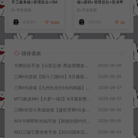
手工服务端+管理后台+GM
端+源码+管理后台+安卓苹
授权后台+简易安卓客户端
果双端+详细搭建教程+视频
寄售资源
手游资源
+详细搭建教程+视频教程
教程
冷雨泽ღ
冷雨泽ღ
1000
30
猜你喜欢
卡牌回合手游【火影忍者-黑金荣耀多区跨服平台币内购版】8月最新整理Linux手工服务端+CDK授权后台+安卓+详细搭建教程+视频教程
2026-08-09
三网H5游戏【萌斗三国H5】8月最新整理Win一键服务端+GM充值后台+简易安卓客户端+详细搭建教程+视频教程
2026-08-09
三网H5游戏【九州长生衍H5内购版】8月最新整理Linux手工服务端+管理后台+GM授权后台+简易安卓客户端+详细搭建教程+视频教程
2026-08-07
MT3换皮MH【大梦一场2】8月最新整理Linux手工服务端+源码+管理后台+安卓苹果双端+详细搭建教程+视频教程
2026-08-07
三网H5宫斗养成游戏【盛世芳華H5多区跨服代金券内购优化版】8月最新整理Linux手工服务端+CDK授权后台+全资源安卓+详细搭建教程+视频教程
2026-08-05
AFK卡牌即时对战手游【加德尔契约代金券内购修复版】8月最新整理Linux手工服务端+前后端全套源码+CDK授权后台+安卓苹果双端+详细搭建教程+视频教程
2026-08-05
RED三端引擎传奇手游【2003我本沉默三职业】8月最新整理Win一键服务端+PC安卓+详细搭建教程
2026-08-04