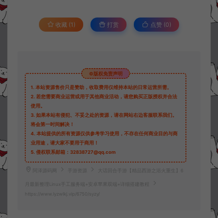
收藏 (1)
打赏
点赞 (
0
)
©版权免责声明
1.
本站资源售价只是赞助，收取费用仅维持本站的日常运营所需。
2.
若您需要商业运营或用于其他商业活动，请您购买正版授权并合法
使用。
3.
如果本站有侵犯、不妥之处的资源，请在网站右边客服联系我们。
将会第一时间解决！
4.
本站提供的所有资源仅供参考学习使用，不存在任何商业目的与商
业用途，请大家不要用于商用！
5.
侵权联系邮箱：32838727@qq.com
阿泽源码网
手游资源
大话回合手游【精品西游之浴火重生】6
月最新整理Linux手工服务端+安卓苹果双端+详细搭建教程
https://www.lyzwlkj.vip/6750/syzy/