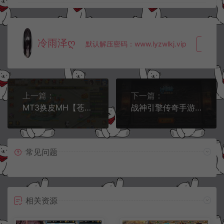
冷雨泽ღ
默认解压密码：www.lyzwlkj.vip
复制
上一篇：
下一篇：
MT3换皮MH【苍穹西游】6月最新整理Linux手工服务端+GM管理后台+GM授权后台+安卓+详细搭建教程
战神引擎传奇手游【1.80火龙大陆加强版白猪3.0】6月最新整理Win一键服务端+GM充值后台+安卓苹果双端+详细搭建教程
常见问题
相关资源