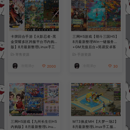
卡牌回合手游【火影忍者-黑
三网H5游戏【萌斗三国H5】
金荣耀多区跨服平台币内购
8月最新整理Win一键服务端
版】8月最新整理Linux手工
+GM充值后台+简易安卓客
服务端+CDK授权后台+安卓
户端+详细搭建教程+视频教
寄售资源
手游资源
+详细搭建教程+视频教程
程
冷雨泽ღ
冷雨泽ღ
2000
30
三网H5游戏【九州长生衍H5
MT3换皮MH【大梦一场2】
内购版】8月最新整理Linux
8月最新整理Linux手工服务