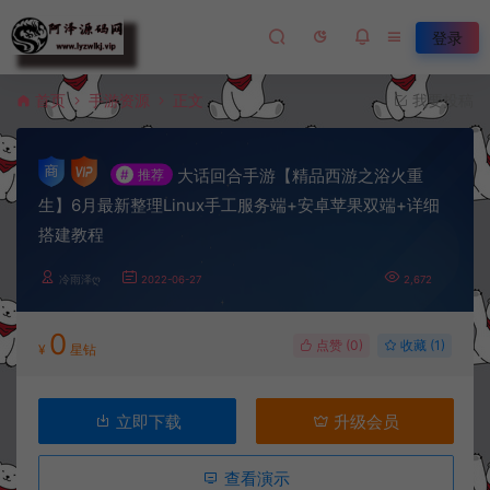
登录
首页
手游资源
正文
我要投稿
大话回合手游【精品西游之浴火重
#
推荐
生】6月最新整理Linux手工服务端+安卓苹果双端+详细
搭建教程
冷雨泽ღ
2022-06-27
2,672
0
点赞 (
0
)
收藏 (1)
¥
星钻
立即下载
升级会员
查看演示