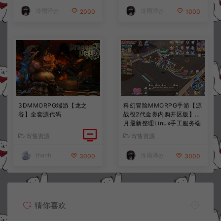
+详细搭建教程+视频教程
+视频教程
冷雨泽ღ
冷雨泽ღ
2000
1000
3DMMORPG端游【龙之
科幻冒险MMORPG手游【源
谷】全套源代码
战役2代金券内购开区版】7
月最新整理Linux手工服务端
+配套源码+多功能管理后台
寄售资源
寄售资源
+支付后台+CDK授权后台
+安卓+详细搭建教程+视频
thanh
冷雨泽ღ
3000
3000
教程
猜你喜欢