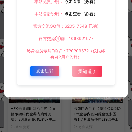
本站免责声明：
点击查看（必看）
奇幻冒险闯关手游【家园卫士】7月最新整理Linux手工服务端+管理后台+CDK授权后台+安卓苹果双端+详细搭建教程+视频教程
多文明策略手游【万国觉醒修复授权内购版】7月最新整理Linux手工服务端+PM后台+CDK授权后台+安卓+详细搭建教程+视频教程
本站售后说明：
点击查看（必看）
官方交流QQ群：620517548(已满)
常见问题
官方交流④群：1093921977
终身会员专属QQ群：720209672（仅限终
身VIP用户入群）
相关资源
点击进群
我知道了
AFK卡牌即时对战手游【加
卡牌回合手游【奥特曼系列O
德尔契约代金券内购修复
L代金券内购闪耀金兔多区
版】8月最新整理Linux手工
版】7月最新整理Linux手工
服务端+前后端全套源码+CD
服务端+加解密工具+CDK授
寄售资源
寄售资源
K授权后台+安卓苹果双端
权后台+安卓+详细搭建教程