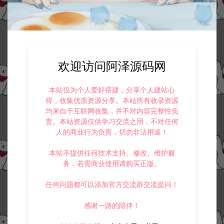
3.
如果本站有侵犯、不妥之处的资源，请在网站右边客服联系我们。
将会第一时间解决！
4.
本站提供的所有资源仅供参考学习使用，不存在任何商业目的与商
业用途，请大家不要用于商用！
5.
侵权联系邮箱：32838727@qq.com
欢迎访问阿泽源码网
阿泽源码网
寄售资源
末日丧尸割草手游【一蕗狂飆平台币内购
世界杯版】7月最新整理Linux手工服务端+管理后台+代理后台+商城后台
+CDK授权后台+安卓苹果双端+详细搭建教程+视频教程
本站仅为个人爱好搭建，分享个人建站心
https://www.lyzwlkj.vip/60671/syzy/
得，收集优质资源分享。本站所有收录资源
均来自于互联网收集，并不对内容完整性负
责。本站资源仅供学习交流之用，不对任何
人的商业行为负责，切勿非法用途！
本站不提供任何技术支持、修改、维护服
冷雨泽ღ
务，若需商业使用请购买正版。
默认解压密码：www.lyzwlkj.vip
复制
任何问题都可以添加官方交流群交流提问！
感谢一路的陪伴！
上一篇：
下一篇：