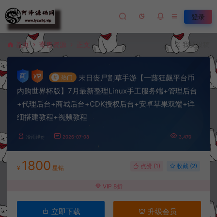
登录
首页
寄售资源
正文
我要投稿
末日丧尸割草手游【一蕗狂飆平台币
#
热门
内购世界杯版】7月最新整理Linux手工服务端+管理后台
+代理后台+商城后台+CDK授权后台+安卓苹果双端+详
细搭建教程+视频教程
冷雨泽ღ
2026-07-08
3,470
1800
点赞 (
1
)
收藏 (2)
¥
星钻
VIP 8折
立即下载
升级会员