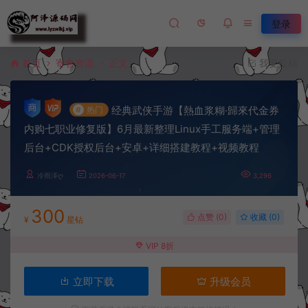
登录
首页
寄售资源
正文
我要投稿
经典武侠手游【熱血浆糊·歸來代金券
#
热门
内购七职业修复版】6月最新整理Linux手工服务端+管理
后台+CDK授权后台+安卓+详细搭建教程+视频教程
冷雨泽ღ
2026-06-17
3,296
300
点赞 (
0
)
收藏 (0)
¥
星钻
VIP 8折
立即下载
升级会员