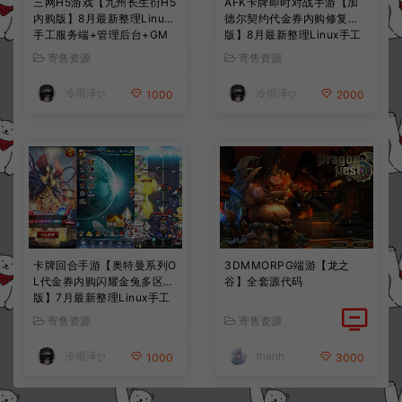
三网H5游戏【九州长生衍H5
AFK卡牌即时对战手游【加
内购版】8月最新整理Linux
德尔契约代金券内购修复
手工服务端+管理后台+GM
版】8月最新整理Linux手工
授权后台+简易安卓客户端
服务端+前后端全套源码+CD
寄售资源
寄售资源
+详细搭建教程+视频教程
K授权后台+安卓苹果双端
+详细搭建教程+视频教程
冷雨泽ღ
冷雨泽ღ
1000
2000
卡牌回合手游【奥特曼系列O
3DMMORPG端游【龙之
L代金券内购闪耀金兔多区
谷】全套源代码
版】7月最新整理Linux手工
服务端+加解密工具+CDK授
寄售资源
寄售资源
权后台+安卓+详细搭建教程
+视频教程
冷雨泽ღ
thanh
1000
3000