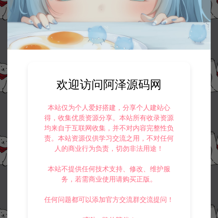
©版权免责声明
1.
本站资源售价只是赞助，收取费用仅维持本站的日常运营所需。
2.
若您需要商业运营或用于其他商业活动，请您购买正版授权并合法
使用。
3.
如果本站有侵犯、不妥之处的资源，请在网站右边客服联系我们。
将会第一时间解决！
4.
本站提供的所有资源仅供参考学习使用，不存在任何商业目的与商
欢迎访问阿泽源码网
业用途，请大家不要用于商用！
5.
侵权联系邮箱：32838727@qq.com
本站仅为个人爱好搭建，分享个人建站心
阿泽源码网
寄售资源
经典武侠手游【熱血浆糊·歸來代金券内
得，收集优质资源分享。本站所有收录资源
购七职业修复版】6月最新整理Linux手工服务端+管理后台+CDK授权后台
均来自于互联网收集，并不对内容完整性负
+安卓+详细搭建教程+视频教程
https://www.lyzwlkj.vip/60373/syzy/
责。本站资源仅供学习交流之用，不对任何
人的商业行为负责，切勿非法用途！
本站不提供任何技术支持、修改、维护服
务，若需商业使用请购买正版。
冷雨泽ღ
任何问题都可以添加官方交流群交流提问！
默认解压密码：www.lyzwlkj.vip
复制