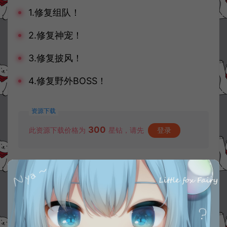
1.修复组队！
2.修复神宠！
3.修复披风！
4.修复野外BOSS！
资源下载
300
此资源下载价格为
星钻，请先
登录
收藏 (0)
打赏
点赞 (
0
)