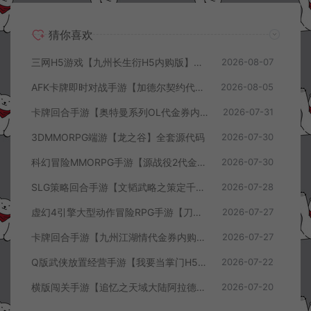
猜你喜欢
三网H5游戏【九州长生衍H5内购版】8月最新整理Linux手工服务端+管理后台+GM授权后台+简易安卓客户端+详细搭建教程+视频教程
2026-08-07
AFK卡牌即时对战手游【加德尔契约代金券内购修复版】8月最新整理Linux手工服务端+前后端全套源码+CDK授权后台+安卓苹果双端+详细搭建教程+视频教程
2026-08-05
卡牌回合手游【奥特曼系列OL代金券内购闪耀金兔多区版】7月最新整理Linux手工服务端+加解密工具+CDK授权后台+安卓+详细搭建教程+视频教程
2026-07-31
3DMMORPG端游【龙之谷】全套源代码
2026-07-30
科幻冒险MMORPG手游【源战役2代金券内购开区版】7月最新整理Linux手工服务端+配套源码+多功能管理后台+支付后台+CDK授权后台+安卓+详细搭建教程+视频教程
2026-07-30
SLG策略回合手游【文韬武略之策定千军代金券内购版】7月最新整理Linux手工服务端+前后端全套源码+管理后台+CDK授权后台+PC安卓+详细搭建教程+视频教程
2026-07-28
虚幻4引擎大型动作冒险RPG手游【刀锋战记2-邪恶回归】7月最新整理Linux手工服务端+全套前后端源码+管理后台+CDK授权后台+PC安卓苹果+详细搭建教程+视频教程
2026-07-27
卡牌回合手游【九州江湖情代金券内购版】7月最新整理Linux手工服务端+CDK授权后台+安卓苹果双端+详细搭建教程+视频教程
2026-07-27
Q版武侠放置经营手游【我要当掌门H5代金券内购版】7月最新整理Linux手工服务端+全套前后端源码+CDK授权后台+H5安卓苹果三端+详细搭建教程+视频教程
2026-07-22
横版闯关手游【追忆之天域大陆阿拉德[60帧]】7月最新整理Linux手工服务端+客户端源码+管理后台+GM授权后台+安卓苹果双端+详细搭建教程+视频教程
2026-07-20