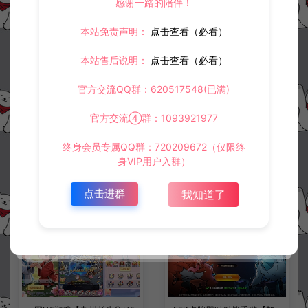
感谢一路的陪伴！
本站免责声明：
点击查看（必看）
上一篇：
下一篇：
本站售后说明：
点击查看（必看）
三网H5宫斗养成游戏【新盛世芳華H5多区跨服代金券内购版】6月最新整理Linux手工服务端+全套前后端源码+CDK授权后台+简易安卓客户端+详细搭建教程+视频教程
三网H5游戏【元素王座H5平台币内购版】5月最新整理Linux手工服务端+GM授权后台+简易安卓客户端+详细搭建教程+视频教程
官方交流QQ群：620517548(已满)
官方交流④群：1093921977
常见问题
终身会员专属QQ群：720209672（仅限终
身VIP用户入群）
相关资源
点击进群
我知道了