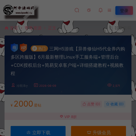
登录
首页
寄售资源
正文
我要投稿
三网H5游戏【异兽修仙H5代金券内购
#
热门
多区跨服版】6月最新整理Linux手工服务端+管理后台
+CDK授权后台+简易安卓客户端+详细搭建教程+视频教
程
冷雨泽ღ
2026-06-09
2,571
2000
点赞 (
0
)
收藏 (0)
¥
星钻
VIP 8折
立即下载
升级会员