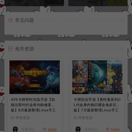
常见问题
相关资源
AFK卡牌即时对战手游【加
卡牌回合手游【奥特曼系列O
德尔契约代金券内购修复
L代金券内购闪耀金兔多区
版】8月最新整理Linux手工
版】7月最新整理Linux手工
服务端+前后端全套源码+CD
服务端+加解密工具+CDK授
寄售资源
寄售资源
K授权后台+安卓苹果双端
权后台+安卓+详细搭建教程
+详细搭建教程+视频教程
+视频教程
冷雨泽ღ
冷雨泽ღ
2000
1000