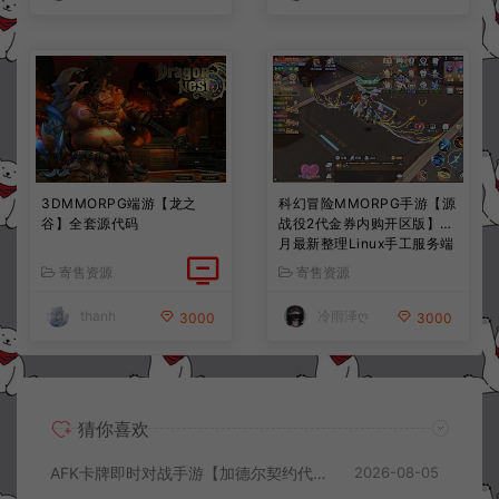
3DMMORPG端游【龙之
科幻冒险MMORPG手游【源
谷】全套源代码
战役2代金券内购开区版】7
月最新整理Linux手工服务端
+配套源码+多功能管理后台
寄售资源
寄售资源
+支付后台+CDK授权后台
+安卓+详细搭建教程+视频
thanh
冷雨泽ღ
3000
3000
教程
猜你喜欢
AFK卡牌即时对战手游【加德尔契约代金券内购修复版】8月最新整理Linux手工服务端+前后端全套源码+CDK授权后台+安卓苹果双端+详细搭建教程+视频教程
2026-08-05