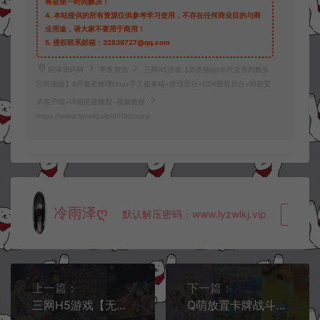
将会第一时间解决！
4.
本站提供的所有资源仅供参考学习使用，不存在任何商业目的与商
业用途，请大家不要用于商用！
5.
侵权联系邮箱：32838727@qq.com
阿泽源码网
寄售资源
三网H5游戏【异兽修仙H5代金券内购多
区跨服版】6月最新整理Linux手工服务端+管理后台+CDK授权后台+简易安
卓客户端+详细搭建教程+视频教程
https://www.lyzwlkj.vip/60190/syzy/
冷雨泽ღ
默认解压密码：www.lyzwlkj.vip
复制
上一篇：
下一篇：
三网H5游戏【无双小师妹H5代金券内购多区跨服版】6月最新整理Linux手工服务端+管理后台+CDK授权后台+简易安卓客户端+详细搭建教程+视频教程
Q萌放置卡牌战斗手游【超萌陆战队平台币内购版】6月最新整理Linux手工服务端+全套前后端源码+安卓+CDK授权后台+详细搭建教程+视频教程