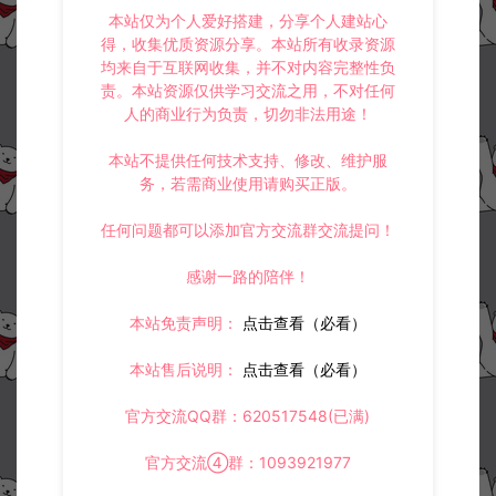
本站仅为个人爱好搭建，分享个人建站心
得，收集优质资源分享。本站所有收录资源
均来自于互联网收集，并不对内容完整性负
©版权免责声明
责。本站资源仅供学习交流之用，不对任何
人的商业行为负责，切勿非法用途！
1.
本站资源售价只是赞助，收取费用仅维持本站的日常运营所需。
2.
若您需要商业运营或用于其他商业活动，请您购买正版授权并合法
使用。
本站不提供任何技术支持、修改、维护服
3.
如果本站有侵犯、不妥之处的资源，请在网站右边客服联系我们。
务，若需商业使用请购买正版。
将会第一时间解决！
4.
本站提供的所有资源仅供参考学习使用，不存在任何商业目的与商
任何问题都可以添加官方交流群交流提问！
业用途，请大家不要用于商用！
5.
侵权联系邮箱：32838727@qq.com
感谢一路的陪伴！
阿泽源码网
手游资源
卡牌回合手游【奥特曼系列OL代金券内购
本站免责声明：
点击查看（必看）
修复版】6月最新整理Linux手工服务端+加解密工具+CDK授权后台+安卓苹
果双端+详细搭建教程+视频教程
https://www.lyzwlkj.vip/60088/syzy/
本站售后说明：
点击查看（必看）
官方交流QQ群：620517548(已满)
官方交流④群：1093921977