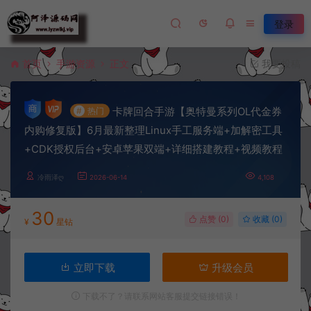
登录
首页
手游资源
正文
我要投稿
卡牌回合手游【奥特曼系列OL代金券
#
热门
内购修复版】6月最新整理Linux手工服务端+加解密工具
+CDK授权后台+安卓苹果双端+详细搭建教程+视频教程
冷雨泽ღ
2026-06-14
4,108
30
点赞 (
0
)
收藏 (0)
¥
星钻
立即下载
升级会员
下载不了？请联系网站客服提交链接错误！