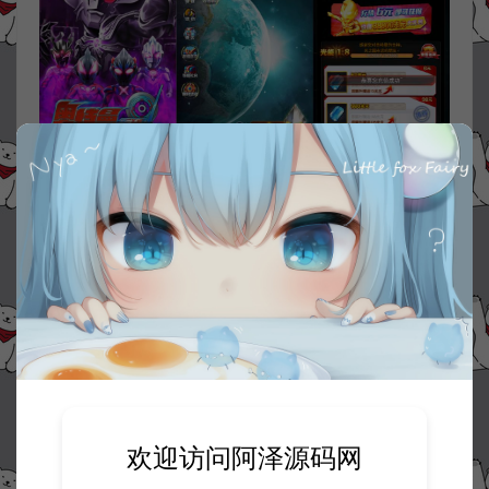
资源下载
30
此资源下载价格为
星钻，请先
登录
欢迎访问阿泽源码网
收藏 (0)
打赏
点赞 (
0
)