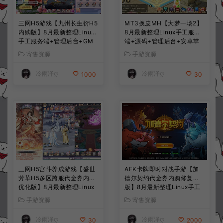
三网H5游戏【九州长生衍H5
MT3换皮MH【大梦一场2】
内购版】8月最新整理Linux
8月最新整理Linux手工服务
手工服务端+管理后台+GM
端+源码+管理后台+安卓苹
授权后台+简易安卓客户端
果双端+详细搭建教程+视频
寄售资源
手游资源
+详细搭建教程+视频教程
教程
冷雨泽ღ
冷雨泽ღ
1000
30
三网H5宫斗养成游戏【盛世
AFK卡牌即时对战手游【加
芳華H5多区跨服代金券内购
德尔契约代金券内购修复
优化版】8月最新整理Linux
版】8月最新整理Linux手工
手工服务端+CDK授权后台
服务端+前后端全套源码+CD
手游资源
寄售资源
+全资源安卓+详细搭建教程
K授权后台+安卓苹果双端
+视频教程
+详细搭建教程+视频教程
冷雨泽ღ
冷雨泽ღ
30
2000