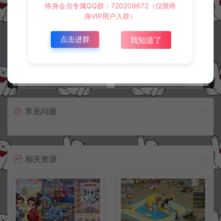
冷雨泽ღ
默认解压密码：www.lyzwlkj.vip
复制
终身会员专属QQ群：720209672（仅限终
身VIP用户入群）
点击进群
我知道了
上一篇：
下一篇：
三网H5策略手游【三国·兵临天下代金券内购八合地图版】6月最新整理Linux手工服务端+管理后台+GM授权后台+简易安卓客户端+详细搭建教程+视频教程
卡牌回合手游【奥特曼系列OL代金券内购修复第二版】6月最新整理Linux手工服务端+加解密工具+CDK授权后台+安卓苹果双端+详细搭建教程+视频教程
常见问题
相关资源