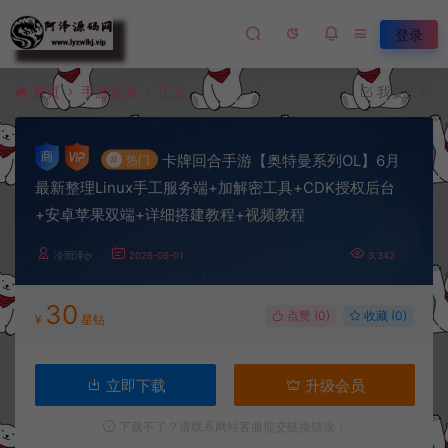
登录
首页
手游资源
正文
我要投稿
卡牌回合手游【奥特曼系列OL】6月
#
热门
最新整理Linux手工服务端+加解密工具+CDK授权后台
+安卓苹果双端+详细搭建教程+视频教程
冷雨泽ღ
2026-06-01
3,342
30
点赞 (
0
)
收藏 (0)
¥
星钻
立即下载
升级会员
下载不了？请联系网站客服提交链接错误！