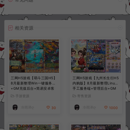
相关资源
三网H5游戏【萌斗三国H5】
三网H5游戏【九州长生衍H5
8月最新整理Win一键服务端
内购版】8月最新整理Linux
+GM充值后台+简易安卓客
手工服务端+管理后台+GM
户端+详细搭建教程+视频教
授权后台+简易安卓客户端
手游资源
寄售资源
程
+详细搭建教程+视频教程
冷雨泽ღ
冷雨泽ღ
30
1000