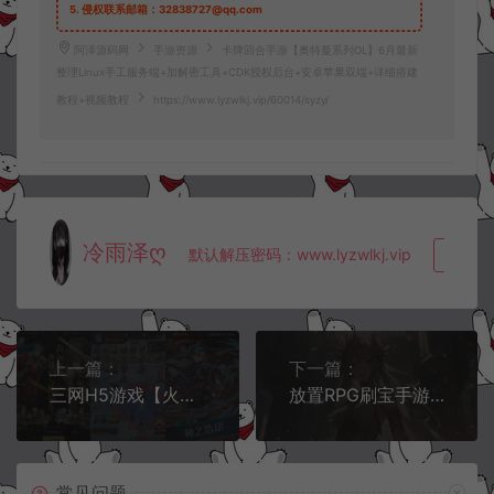
5.
侵权联系邮箱：32838727@qq.com
阿泽源码网
手游资源
卡牌回合手游【奥特曼系列OL】6月最新
整理Linux手工服务端+加解密工具+CDK授权后台+安卓苹果双端+详细搭建
教程+视频教程
https://www.lyzwlkj.vip/60014/syzy/
冷雨泽ღ
默认解压密码：www.lyzwlkj.vip
复制
上一篇：
下一篇：
三网H5游戏【火纹骑士团H5内购版】5月最新整理Linux手工服务端+全套前后端源码+CDK授权后台+安卓苹果双端+详细搭建教程+视频教程
放置RPG刷宝手游【英雄有閃S1蚀梦之境三职业代金券内购版】6月最新整理Linux手工服务端+管理后台+代理后台+安卓苹果双端+详细搭建教程+视频教程
常见问题