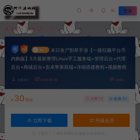
登录
首页
手游资源
正文
我要投稿
末日丧尸割草手游【一蕗狂飆平台币
#
热门
内购版】5月最新整理Linux手工服务端+管理后台+代理
后台+商城后台+安卓苹果双端+详细搭建教程+视频教程
冷雨泽ღ
2026-05-18
4,854
30
点赞 (
1
)
收藏 (0)
¥
星钻
立即下载
升级会员
下载不了？请联系网站客服提交链接错误！