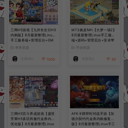
三网H5游戏【九州长生衍H5
MT3换皮MH【大梦一场2】
内购版】8月最新整理Linux
8月最新整理Linux手工服务
手工服务端+管理后台+GM
端+源码+管理后台+安卓苹
授权后台+简易安卓客户端
果双端+详细搭建教程+视频
寄售资源
手游资源
+详细搭建教程+视频教程
教程
冷雨泽ღ
冷雨泽ღ
1000
30
三网H5宫斗养成游戏【盛世
AFK卡牌即时对战手游【加
芳華H5多区跨服代金券内购
德尔契约代金券内购修复
优化版】8月最新整理Linux
版】8月最新整理Linux手工