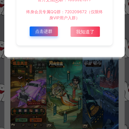
终身会员专属QQ群：720209672（仅限终
身VIP用户入群）
点击进群
我知道了