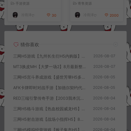
手工服务端+CDK授权后台
服务端+前后端全套源码+CD
手游资源
寄售资源
+全资源安卓+详细搭建教程
K授权后台+安卓苹果双端
+视频教程
+详细搭建教程+视频教程
冷雨泽ღ
冷雨泽ღ
30
2000
猜你喜欢
三网H5游戏【九州长生衍H5内购版】8月最新整理Linux手工服务端+管理后台+GM授权后台+简易安卓客户端+详细搭建教程+视频教程
2026-08-07
MT3换皮MH【大梦一场2】8月最新整理Linux手工服务端+源码+管理后台+安卓苹果双端+详细搭建教程+视频教程
2026-08-07
三网H5宫斗养成游戏【盛世芳華H5多区跨服代金券内购优化版】8月最新整理Linux手工服务端+CDK授权后台+全资源安卓+详细搭建教程+视频教程
2026-08-05
AFK卡牌即时对战手游【加德尔契约代金券内购修复版】8月最新整理Linux手工服务端+前后端全套源码+CDK授权后台+安卓苹果双端+详细搭建教程+视频教程
2026-08-05
RED三端引擎传奇手游【2003我本沉默三职业】8月最新整理Win一键服务端+PC安卓+详细搭建教程
2026-08-04
三网H5格斗游戏【热血校园威龙H5】8月最新整理Linux手工服务端+Win一键服务端+解压即玩+简易安卓客户端+详细搭建教程
2026-08-04
三网H5射击游戏【战场小指挥H5】8月最新整理Linux手工服务端+Win一键服务端+解压即玩+简易安卓客户端+详细搭建教程
2026-08-04
三网H5模拟经营游戏【猴子集市H5】8月最新整理Linux手工服务端+Win一键服务端+解压即玩+简易安卓客户端+详细搭建教程
2026-08-04