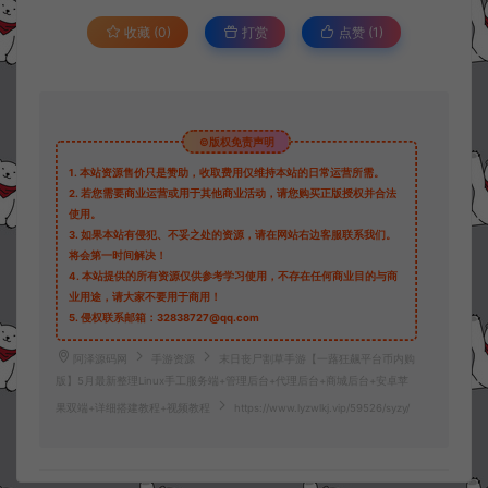
收藏 (0)
打赏
点赞 (
1
)
©版权免责声明
1.
本站资源售价只是赞助，收取费用仅维持本站的日常运营所需。
2.
若您需要商业运营或用于其他商业活动，请您购买正版授权并合法
使用。
3.
如果本站有侵犯、不妥之处的资源，请在网站右边客服联系我们。
将会第一时间解决！
4.
本站提供的所有资源仅供参考学习使用，不存在任何商业目的与商
业用途，请大家不要用于商用！
5.
侵权联系邮箱：32838727@qq.com
阿泽源码网
手游资源
末日丧尸割草手游【一蕗狂飆平台币内购
版】5月最新整理Linux手工服务端+管理后台+代理后台+商城后台+安卓苹
果双端+详细搭建教程+视频教程
https://www.lyzwlkj.vip/59526/syzy/