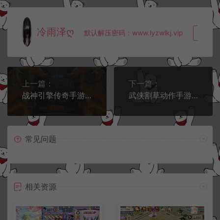
冷雨泽ღ
默认解压密码：www.lyzwlkj.vip
复制
上一篇：
下一篇：
战神引擎传奇手游【1.80夜雨复古v2金蛇传奇[白猪7.2免受权版]】5月最新整理Win一键服务端+GM充值后台+安卓苹果双端+详细搭建教程+视频教程
武侠割草动作手游【江湖墨迹大侠代金券内购52章完整版】5月最新整理Linux手工服务端+全套加解密工具+活动全开+CDK授权后台+安卓苹果双端+详细搭建教程+视频教程
常见问题
相关资源