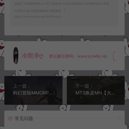
始版】5月最新整理Linux手工服务端+全套前后端源码+CDK授权后台+简易
安卓客户端+详细搭建教程+视频教程
https://www.lyzwlkj.vip/59410/syzy/
冷雨泽ღ
默认解压密码：www.lyzwlkj.vip
复制
上一篇：
下一篇：
科幻冒险MMORPG手游【源战役2】4月最新整理Linux手工服务端+前后端全套源码+安卓+CDK授权后台++详细搭建教程+视频教程
MT3换皮MH【大富大贵S2全靠爆尊享挂机版】5月最新整理Linux手工服务端+源码+管理后台+安卓苹果双端+详细搭建教程+视频教程
常见问题