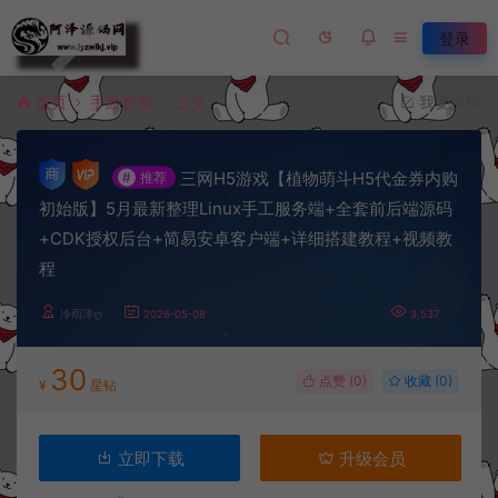
登录
首页
手游资源
正文
我要投稿
三网H5游戏【植物萌斗H5代金券内购
#
推荐
初始版】5月最新整理Linux手工服务端+全套前后端源码
+CDK授权后台+简易安卓客户端+详细搭建教程+视频教
程
冷雨泽ღ
2026-05-08
3,537
30
点赞 (
0
)
收藏 (0)
¥
星钻
立即下载
升级会员