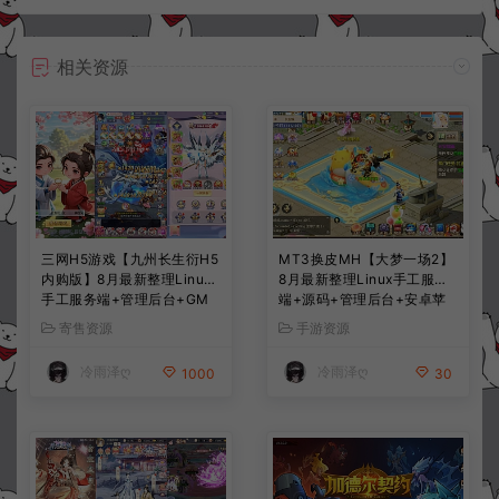
相关资源
三网H5游戏【九州长生衍H5
MT3换皮MH【大梦一场2】
内购版】8月最新整理Linux
8月最新整理Linux手工服务
手工服务端+管理后台+GM
端+源码+管理后台+安卓苹
授权后台+简易安卓客户端
果双端+详细搭建教程+视频
寄售资源
手游资源
+详细搭建教程+视频教程
教程
冷雨泽ღ
冷雨泽ღ
1000
30