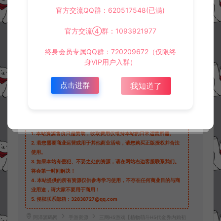
30
官方交流QQ群：620517548(已满)
此资源下载价格为
星钻，请先
登录
官方交流④群：1093921977
终身会员专属QQ群：720209672（仅限终
身VIP用户入群）
收藏 (0)
打赏
点赞 (
0
)
点击进群
我知道了
©版权免责声明
1.
本站资源售价只是赞助，收取费用仅维持本站的日常运营所需。
2.
若您需要商业运营或用于其他商业活动，请您购买正版授权并合法
使用。
3.
如果本站有侵犯、不妥之处的资源，请在网站右边客服联系我们。
将会第一时间解决！
4.
本站提供的所有资源仅供参考学习使用，不存在任何商业目的与商
业用途，请大家不要用于商用！
5.
侵权联系邮箱：32838727@qq.com
阿泽源码网
手游资源
三网H5游戏【植物萌斗H5代金券内购初