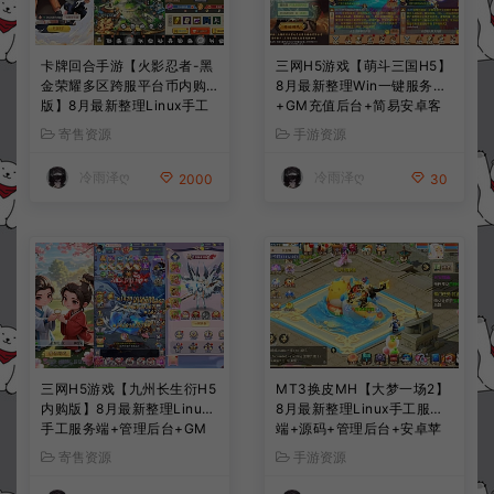
卡牌回合手游【火影忍者-黑
三网H5游戏【萌斗三国H5】
金荣耀多区跨服平台币内购
8月最新整理Win一键服务端
版】8月最新整理Linux手工
+GM充值后台+简易安卓客
服务端+CDK授权后台+安卓
户端+详细搭建教程+视频教
寄售资源
手游资源
+详细搭建教程+视频教程
程
冷雨泽ღ
冷雨泽ღ
2000
30
三网H5游戏【九州长生衍H5
MT3换皮MH【大梦一场2】
内购版】8月最新整理Linux
8月最新整理Linux手工服务
手工服务端+管理后台+GM
端+源码+管理后台+安卓苹
授权后台+简易安卓客户端
果双端+详细搭建教程+视频
寄售资源
手游资源
+详细搭建教程+视频教程
教程