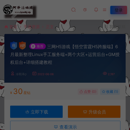
登录
首页
手游资源
正文
我要投稿
三网H5游戏【悟空雷霆H5跨服端】6
#
推荐
月最新整理Linux手工服务端+两个大区+运营后台+GM授
权后台+详细搭建教程
冷雨泽ღ
2022-06-06
2,197
30
点赞 (
0
)
收藏 (1)
¥
星钻
立即下载
升级会员
查看演示