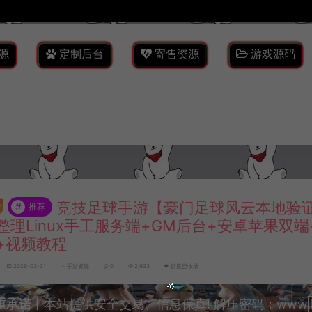
源
定制后台
寄售资源
游戏源码
竞技足球手游【豪门足球风云本地验证
#
推荐
整理Linux手工服务端+GM后台+安卓苹果双
+视频教程
2026-03-31
手游资源
0
2,923
百度已收录
重承诺
丨本站提供安全交易、信息保真! 解压密码：www.lyzw