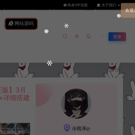
终身VIP优惠
关于我们
网站源码
登录
我要投稿
版】3月
端+详细搭建
冷雨泽ღ
lkj.vip
升级会员