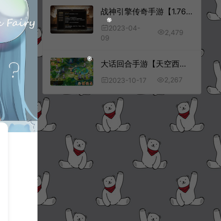
战神引擎传奇手游【1.76追忆战神终极】4月最新整理Win一键服务端+GM后台+安卓苹果双端+详细搭建教程
2023-04-
2,479
09
大话回合手游【天空西游之阳光西游】10月最新整理Linux手工服务端+全套源码+管理后台+安卓+详细搭建教程+视频教程
2,267
2023-10-17