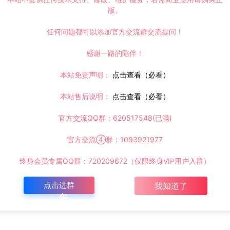
版。
任何问题都可以添加官方交流群交流提问！
感谢一路的陪伴！
本站免责声明：
点击查看（必看）
本站售后说明：
点击查看（必看）
官方交流QQ群：620517548(已满)
官方交流④群：1093921977
终身会员专属QQ群：720209672（仅限终身VIP用户入群）
点击进群
我知道了