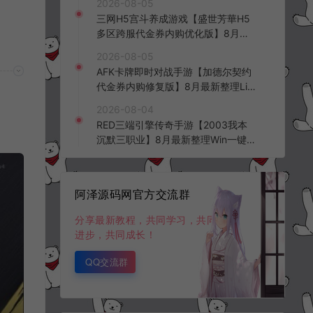
2026-08-05
三网H5宫斗养成游戏【盛世芳華H5
多区跨服代金券内购优化版】8月最
新整理Linux手工服务端+CDK授权后
2026-08-05
台+全资源安卓+详细搭建教程+视频
AFK卡牌即时对战手游【加德尔契约
教程
代金券内购修复版】8月最新整理Lin
ux手工服务端+前后端全套源码+CD
2026-08-04
K授权后台+安卓苹果双端+详细搭建
RED三端引擎传奇手游【2003我本
教程+视频教程
沉默三职业】8月最新整理Win一键
服务端+PC安卓+详细搭建教程
阿泽源码网官方交流群
分享最新教程，共同学习，共同
进步，共同成长！
QQ交流群