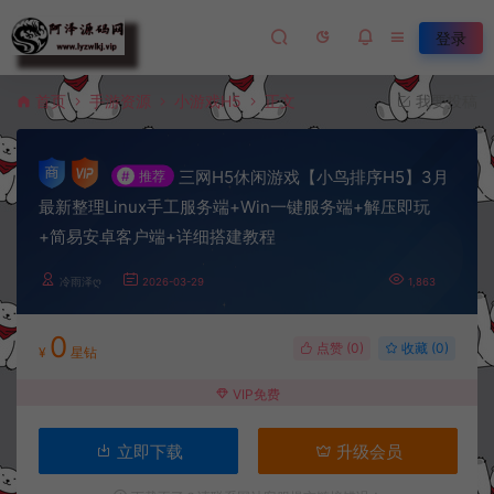
登录
首页
手游资源
小游戏H5
正文
我要投稿
三网H5休闲游戏【小鸟排序H5】3月
#
推荐
最新整理Linux手工服务端+Win一键服务端+解压即玩
+简易安卓客户端+详细搭建教程
冷雨泽ღ
2026-03-29
1,863
0
点赞 (
0
)
收藏 (0)
¥
星钻
VIP免费
立即下载
升级会员