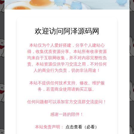
4.
本站提供的所有资源仅供参考学习使用，不存在任何商业目的与商
业用途，请大家不要用于商用！
5.
侵权联系邮箱：32838727@qq.com
阿泽源码网
小游戏H5
三网H5休闲游戏【小鸟排序H5】3月最
欢迎访问阿泽源码网
新整理Linux手工服务端+Win一键服务端+解压即玩+简易安卓客户端+详细
搭建教程
https://www.lyzwlkj.vip/58336/syzy/xyxh5/
本站仅为个人爱好搭建，分享个人建站心
得，收集优质资源分享。本站所有收录资源
均来自于互联网收集，并不对内容完整性负
责。本站资源仅供学习交流之用，不对任何
人的商业行为负责，切勿非法用途！
冷雨泽ღ
默认解压密码：www.lyzwlkj.vip
复制
本站不提供任何技术支持、修改、维护服
务，若需商业使用请购买正版。
任何问题都可以添加官方交流群交流提问！
上一篇：
下一篇：
感谢一路的陪伴！
三网H5休闲游戏【小游戏集合H5】3月最新整理Linux手工服务端+Win一键服务端+解压即玩+简易安卓客户端+详细搭建教程
三网H5塔防游戏【花朵合成H5】3月最新整理Linux手工服务端+Win一键服务端+解压即玩+简易安卓客户端+详细搭建教程
本站免责声明：
点击查看（必看）