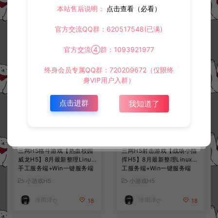
本站售后说明：
点击查看（必看）
常见问题
官方交流QQ群：620517548(已满)
官方交流④群：1093921977
相关资源
终身会员专属QQ群：720209672（仅限终
身VIP用户入群）
点击进群
我知道了
三网H5格斗游戏【热血校园
三网H5射击游戏【战场小指
威龙H5】8月最新整理Linux
挥H5】8月最新整理Linux手
手工服务端+Win一键服务端
工服务端+Win一键服务端
+解压即玩+简易安卓客户端
+解压即玩+简易安卓客户端
小游戏H5
小游戏H5
+详细搭建教程
+详细搭建教程
冷雨泽ღ
冷雨泽ღ
18
18