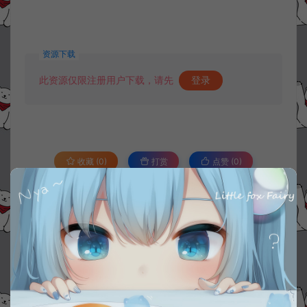
资源下载
此资源仅限注册用户下载，请先
登录
收藏 (0)
打赏
点赞 (
0
)
©版权免责声明
1.
本站资源售价只是赞助，收取费用仅维持本站的日常运营所需。
2.
若您需要商业运营或用于其他商业活动，请您购买正版授权并合法
使用。
3.
如果本站有侵犯、不妥之处的资源，请在网站右边客服联系我们。
将会第一时间解决！