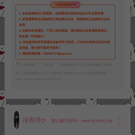
©版权免责声明
1.
本站资源售价只是赞助，收取费用仅维持本站的日常运营所需。
2.
若您需要商业运营或用于其他商业活动，请您购买正版授权并合法
使用。
3.
如果本站有侵犯、不妥之处的资源，请在网站右边客服联系我们。
将会第一时间解决！
4.
本站提供的所有资源仅供参考学习使用，不存在任何商业目的与商
业用途，请大家不要用于商用！
5.
侵权联系邮箱：32838727@qq.com
阿泽源码网
手游资源
稀有横版格斗手游【死神觉醒之灵魂撕
裂】5月最新整理Linux手工服务端+GM授权后台+安卓+详细搭建教程
https://www.lyzwlkj.vip/5762/syzy/
冷雨泽ღ
默认解压密码：www.lyzwlkj.vip
复制