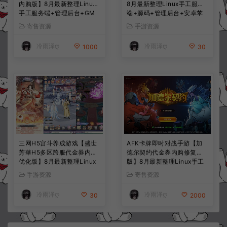
内购版】8月最新整理Linux
8月最新整理Linux手工服务
手工服务端+管理后台+GM
端+源码+管理后台+安卓苹
授权后台+简易安卓客户端
果双端+详细搭建教程+视频
寄售资源
手游资源
+详细搭建教程+视频教程
教程
冷雨泽ღ
冷雨泽ღ
1000
30
三网H5宫斗养成游戏【盛世
AFK卡牌即时对战手游【加
芳華H5多区跨服代金券内购
德尔契约代金券内购修复
优化版】8月最新整理Linux
版】8月最新整理Linux手工
手工服务端+CDK授权后台
服务端+前后端全套源码+CD
手游资源
寄售资源
+全资源安卓+详细搭建教程
K授权后台+安卓苹果双端
+视频教程
+详细搭建教程+视频教程
冷雨泽ღ
冷雨泽ღ
30
2000