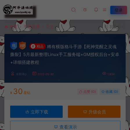
登录
首页
手游资源
正文
我要投稿
稀有横版格斗手游【死神觉醒之灵魂
#
精品
撕裂】5月最新整理Linux手工服务端+GM授权后台+安卓
+详细搭建教程
冷雨泽ღ
2022-05-30
1,934
30
点赞 (
0
)
收藏 (0)
¥
星钻
立即下载
升级会员
查看演示