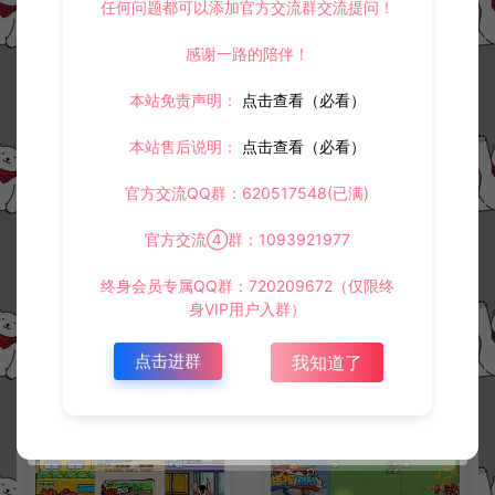
任何问题都可以添加官方交流群交流提问！
感谢一路的陪伴！
冷雨泽ღ
默认解压密码：www.lyzwlkj.vip
复制
本站免责声明：
点击查看（必看）
本站售后说明：
点击查看（必看）
上一篇：
下一篇：
官方交流QQ群：620517548(已满)
三网H5休闲游戏【僵尸围城H5修复版】3月最新整理Linux手工服务端+Win一键服务端+解压即玩+简易安卓客户端+详细搭建教程
三网H5休闲游戏【烧脑王者H5】3月最新整理Linux手工服务端+Win一键服务端+解压即玩+简易安卓客户端+详细搭建教程
官方交流④群：1093921977
终身会员专属QQ群：720209672（仅限终
常见问题
身VIP用户入群）
点击进群
我知道了
相关资源