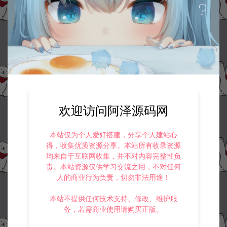
收藏 (0)
打赏
点赞 (
0
)
©版权免责声明
1.
本站资源售价只是赞助，收取费用仅维持本站的日常运营所需。
2.
若您需要商业运营或用于其他商业活动，请您购买正版授权并合法
使用。
3.
如果本站有侵犯、不妥之处的资源，请在网站右边客服联系我们。
欢迎访问阿泽源码网
将会第一时间解决！
4.
本站提供的所有资源仅供参考学习使用，不存在任何商业目的与商
业用途，请大家不要用于商用！
本站仅为个人爱好搭建，分享个人建站心
5.
侵权联系邮箱：32838727@qq.com
得，收集优质资源分享。本站所有收录资源
均来自于互联网收集，并不对内容完整性负
阿泽源码网
小游戏H5
三网H5塔防游戏【英雄守卫战H5】3月
责。本站资源仅供学习交流之用，不对任何
最新整理Linux手工服务端+Win一键服务端+解压即玩+简易安卓客户端+详
人的商业行为负责，切勿非法用途！
细搭建教程
https://www.lyzwlkj.vip/57617/syzy/xyxh5/
本站不提供任何技术支持、修改、维护服
务，若需商业使用请购买正版。