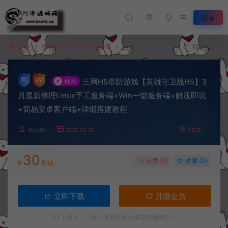
登录
首页
手游资源
小游戏H5
正文
我要投稿
三网H5塔防游戏【英雄守卫战H5】3
#
推荐
月最新整理Linux手工服务端+Win一键服务端+解压即玩
+简易安卓客户端+详细搭建教程
冷雨泽ღ
2026-03-02
1,829
30
点赞 (
0
)
收藏 (0)
¥
星钻
立即下载
升级会员
下载不了？请联系网站客服提交链接错误！