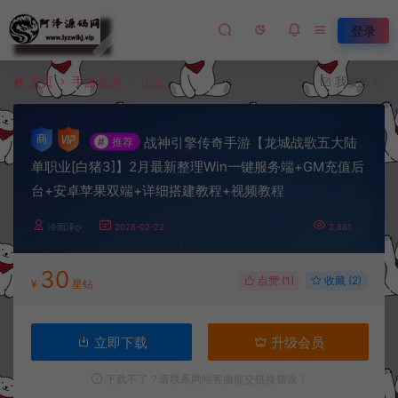
登录
首页
手游资源
正文
我要投稿
战神引擎传奇手游【龙城战歌五大陆
#
推荐
单职业[白猪3]】2月最新整理Win一键服务端+GM充值后
台+安卓苹果双端+详细搭建教程+视频教程
冷雨泽ღ
2026-02-22
2,861
30
点赞 (
1
)
收藏 (2)
¥
星钻
立即下载
升级会员
下载不了？请联系网站客服提交链接错误！