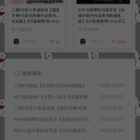
三网H5宫斗养成游戏【盛世
AFK卡牌即时对战手游【加
芳華H5多区跨服代金券内购
德尔契约代金券内购修复
优化版】8月最新整理Linux
版】8月最新整理Linux手工
手工服务端+CDK授权后台
服务端+前后端全套源码+CD
手游资源
寄售资源
+全资源安卓+详细搭建教程
K授权后台+安卓苹果双端
+视频教程
+详细搭建教程+视频教程
冷雨泽ღ
冷雨泽ღ
30
2000
猜你喜欢
三网H5游戏【九州长生衍H5内购版】8月最新整理Linux手工服务端+管理后台+GM授权后台+简易安卓客户端+详细搭建教程+视频教程
2026-08-07
MT3换皮MH【大梦一场2】8月最新整理Linux手工服务端+源码+管理后台+安卓苹果双端+详细搭建教程+视频教程
2026-08-07
三网H5宫斗养成游戏【盛世芳華H5多区跨服代金券内购优化版】8月最新整理Linux手工服务端+CDK授权后台+全资源安卓+详细搭建教程+视频教程
2026-08-05
AFK卡牌即时对战手游【加德尔契约代金券内购修复版】8月最新整理Linux手工服务端+前后端全套源码+CDK授权后台+安卓苹果双端+详细搭建教程+视频教程
2026-08-05
RED三端引擎传奇手游【2003我本沉默三职业】8月最新整理Win一键服务端+PC安卓+详细搭建教程
2026-08-04