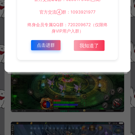
官方交流④群：1093921977
终身会员专属QQ群：720209672（仅限终
身VIP用户入群）
点击进群
我知道了