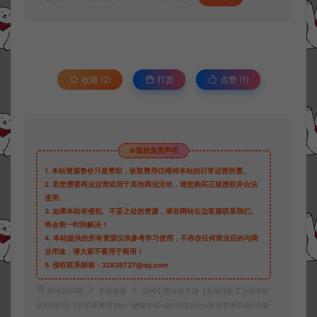
收藏 (2)
打赏
点赞 (
1
)
©版权免责声明
1.
本站资源售价只是赞助，收取费用仅维持本站的日常运营所需。
2.
若您需要商业运营或用于其他商业活动，请您购买正版授权并合法
使用。
3.
如果本站有侵犯、不妥之处的资源，请在网站右边客服联系我们。
将会第一时间解决！
4.
本站提供的所有资源仅供参考学习使用，不存在任何商业目的与商
业用途，请大家不要用于商用！
5.
侵权联系邮箱：32838727@qq.com
阿泽源码网
手游资源
战神引擎传奇手游【龙城战歌五大陆单职
业[白猪3]】2月最新整理Win一键服务端+GM充值后台+安卓苹果双端+详细