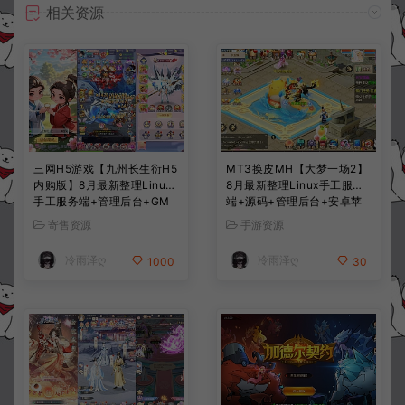
相关资源
三网H5游戏【九州长生衍H5
MT3换皮MH【大梦一场2】
内购版】8月最新整理Linux
8月最新整理Linux手工服务
手工服务端+管理后台+GM
端+源码+管理后台+安卓苹
授权后台+简易安卓客户端
果双端+详细搭建教程+视频
寄售资源
手游资源
+详细搭建教程+视频教程
教程
冷雨泽ღ
冷雨泽ღ
1000
30