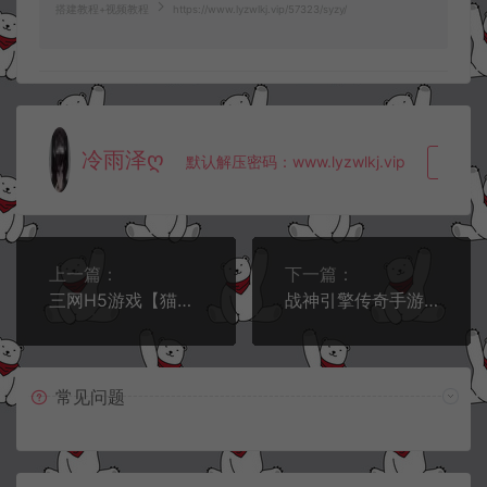
搭建教程+视频教程
https://www.lyzwlkj.vip/57323/syzy/
冷雨泽ღ
默认解压密码：www.lyzwlkj.vip
复制
上一篇：
下一篇：
三网H5游戏【猫三国魂心H5代金券内购多区跨服修复版】2月最新整理Linux手工服务端+新管理后台+GM授权后台+简易安卓客户端+详细搭建教程+视频教程
战神引擎传奇手游【1.76玛法大陆之惊蛰复古[白猪3]】2月最新整理Win一键服务端+GM授权后台+安卓苹果双端+详细搭建教程+视频教程
常见问题