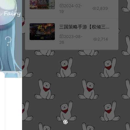
2024-02-
2,839
19
三国策略手游【权倾三国紫金版】8月最新整理Win一键服务端+多区跨服+GM授权后台+GM工具+安卓苹果双端+详细搭建教程+视频教程
2023-08-
2,714
26