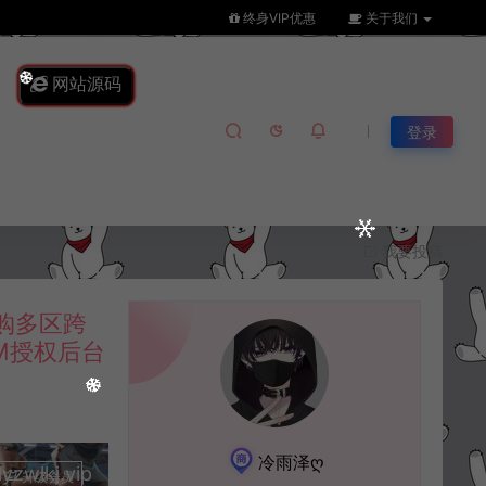
终身VIP优惠
关于我们
网站源码
登录
我要投稿
购多区跨
GM授权后台
冷雨泽ღ
lkj.vip
升级会员