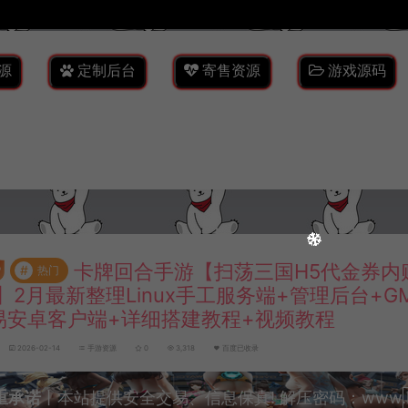
源
定制后台
寄售资源
游戏源码
卡牌回合手游【扫荡三国H5代金券内
#
热门
】2月最新整理Linux手工服务端+管理后台+
易安卓客户端+详细搭建教程+视频教程
2026-02-14
手游资源
0
3,318
百度已收录
重承诺
丨本站提供安全交易、信息保真! 解压密码：www.lyzw