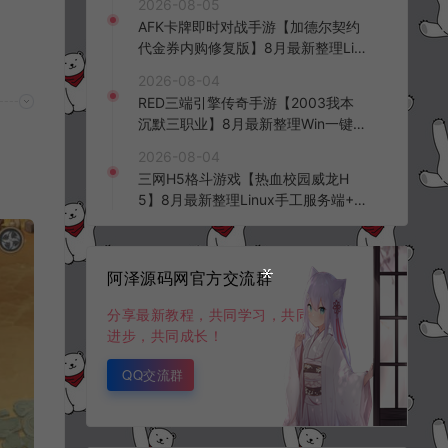
2026-08-05
台+全资源安卓+详细搭建教程+视频
AFK卡牌即时对战手游【加德尔契约
教程
代金券内购修复版】8月最新整理Lin
ux手工服务端+前后端全套源码+CD
2026-08-04
K授权后台+安卓苹果双端+详细搭建
RED三端引擎传奇手游【2003我本
教程+视频教程
沉默三职业】8月最新整理Win一键
服务端+PC安卓+详细搭建教程
2026-08-04
三网H5格斗游戏【热血校园威龙H
5】8月最新整理Linux手工服务端+W
in一键服务端+解压即玩+简易安卓客
户端+详细搭建教程
阿泽源码网官方交流群
分享最新教程，共同学习，共同
进步，共同成长！
QQ交流群