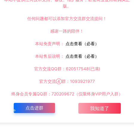
版。
任何问题都可以添加官方交流群交流提问！
感谢一路的陪伴！
本站免责声明：
点击查看（必看）
本站售后说明：
点击查看（必看）
官方交流QQ群：620517548(已满)
官方交流④群：1093921977
终身会员专属QQ群：720209672（仅限终身VIP用户入群）
点击进群
我知道了