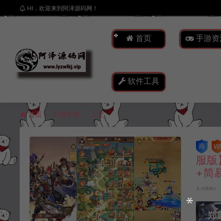
HI，欢迎来到阿泽源码网！
首页
手游资
软件工具
首页
手游资源
正文
服版
+简
冷雨泽ღ
郑