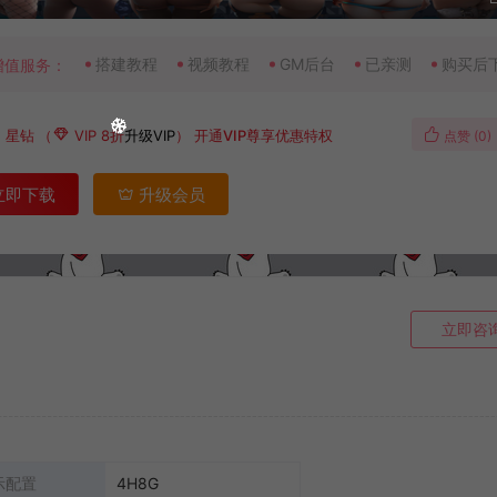
搭建教程
视频教程
GM后台
已亲测
购买后
增值服务：
0
星钻
（
VIP 8折
升级VIP
）
开通VIP尊享优惠特权
点赞 (
0
)
立即下载
升级会员
立即咨
示配置
4H8G