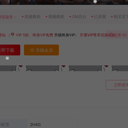
搭建教程
视频教程
GM后台
已亲测
购买后
增值服务：
星钻
（
VIP 5折、终身VIP免费
升级终身VIP
）
开通VIP尊享优惠特权
点赞 (
0
)
立即下载
升级会员
立即咨
示配置
2H4G