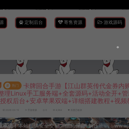
源
定制后台
寄售资源
游戏源码
卡牌回合手游【江山群英传代金券内购
#
热门
整理Linux手工服务端+全套源码+活动全开+
M授权后台+安卓苹果双端+详细搭建教程+视频
2026-03-15
手游资源
0
4,584
百度已收录
重承诺
丨本站提供安全交易、信息保真! 解压密码：www.lyzw