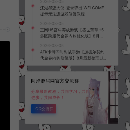
2026-08-05
频教程
江湖墨迹大侠-登录弹出 WELCOME
提示无法进游戏修复教程
2026-08-05
三网H5宫斗养成游戏【盛世芳華H5
多区跨服代金券内购优化版】8月最
新整理Linux手工服务端+CDK授权后
2026-08-05
台+全资源安卓+详细搭建教程+视频
AFK卡牌即时对战手游【加德尔契约
教程
代金券内购修复版】8月最新整理Lin
ux手工服务端+前后端全套源码+CD
K授权后台+安卓苹果双端+详细搭建
教程+视频教程
阿泽源码网官方交流群
分享最新教程，共同学习，共同
进步，共同成长！
QQ交流群