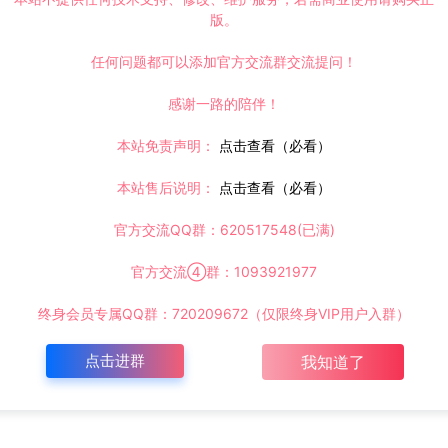
版。
任何问题都可以添加官方交流群交流提问！
感谢一路的陪伴！
本站免责声明：
点击查看（必看）
本站售后说明：
点击查看（必看）
官方交流QQ群：620517548(已满)
官方交流④群：1093921977
终身会员专属QQ群：720209672（仅限终身VIP用户入群）
点击进群
我知道了