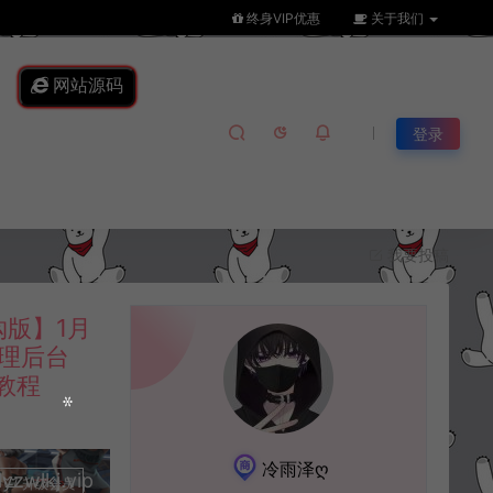
终身VIP优惠
关于我们
网站源码
登录
我要投稿
版】1月
管理后台
教程
冷雨泽ღ
lkj.vip
升级会员