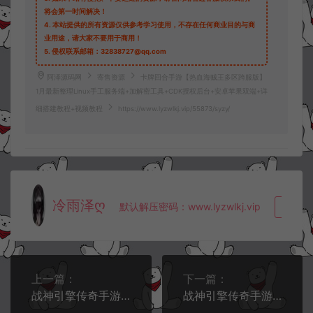
将会第一时间解决！
4.
本站提供的所有资源仅供参考学习使用，不存在任何商业目的与商
业用途，请大家不要用于商用！
5.
侵权联系邮箱：32838727@qq.com
阿泽源码网
寄售资源
卡牌回合手游【热血海贼王多区跨服版】
1月最新整理Linux手工服务端+加解密工具+CDK授权后台+安卓苹果双端+详
细搭建教程+视频教程
https://www.lyzwlkj.vip/55873/syzy/
冷雨泽ღ
默认解压密码：www.lyzwlkj.vip
复制
上一篇：
下一篇：
战神引擎传奇手游【1.80新UI战天传奇二大陆[白猪3.1]】1月最新整理Win一键服务端+GM授权后台+安卓苹果双端+详细搭建教程+视频教程
战神引擎传奇手游【1.76经典烈战时装版[摸摸登录器]】1月最新整理Win一键服务端+GM充值后台+安卓苹果双端+详细搭建教程+视频教程