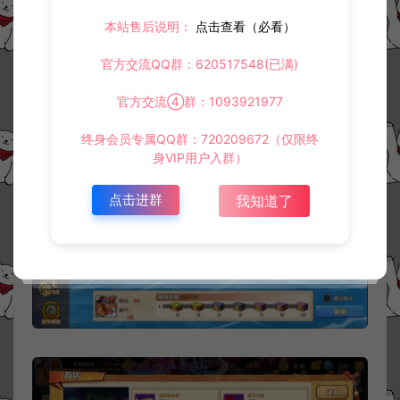
本站售后说明：
点击查看（必看）
官方交流QQ群：620517548(已满)
官方交流④群：1093921977
终身会员专属QQ群：720209672（仅限终
身VIP用户入群）
点击进群
我知道了