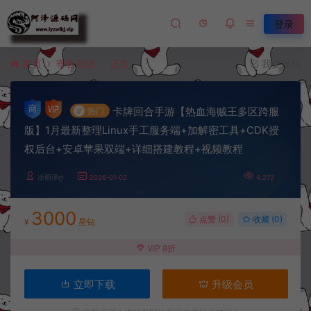
登录
首页
寄售资源
正文
我要投稿
卡牌回合手游【热血海贼王多区跨服
#
热门
版】1月最新整理Linux手工服务端+加解密工具+CDK授
权后台+安卓苹果双端+详细搭建教程+视频教程
冷雨泽ღ
2026-01-02
4,272
3000
点赞 (
0
)
收藏 (0)
¥
星钻
VIP 8折
立即下载
升级会员