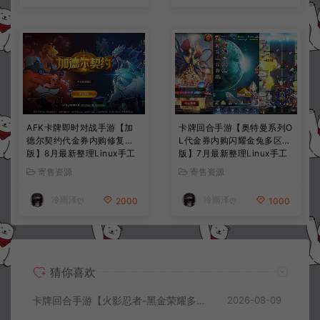
AFK卡牌即时对战手游【加
卡牌回合手游【奥特曼系列O
德尔契约代金券内购修复
L代金券内购闪耀金兔多区
版】8月最新整理Linux手工
版】7月最新整理Linux手工
服务端+前后端全套源码+CD
服务端+加解密工具+CDK授
寄售资源
寄售资源
K授权后台+安卓苹果双端
权后台+安卓+详细搭建教程
+详细搭建教程+视频教程
+视频教程
冷雨泽ღ
冷雨泽ღ
2000
1000
猜你喜欢
卡牌回合手游【火影忍者-黑金荣耀多区跨服平台币内购版】8月最新整理Linux手工服务端+CDK授权后台+安卓+详细搭建教程+视频教程
2026-08-09