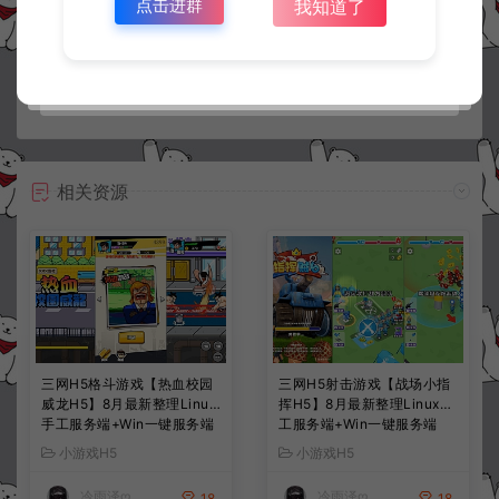
点击进群
我知道了
常见问题
相关资源
三网H5格斗游戏【热血校园
三网H5射击游戏【战场小指
威龙H5】8月最新整理Linux
挥H5】8月最新整理Linux手
手工服务端+Win一键服务端
工服务端+Win一键服务端
+解压即玩+简易安卓客户端
+解压即玩+简易安卓客户端
小游戏H5
小游戏H5
+详细搭建教程
+详细搭建教程
冷雨泽ღ
冷雨泽ღ
18
18