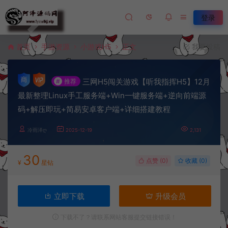
登录
首页
手游资源
小游戏H5
正文
我要投稿
三网H5闯关游戏【听我指挥H5】12月
#
推荐
最新整理Linux手工服务端+Win一键服务端+逆向前端源
码+解压即玩+简易安卓客户端+详细搭建教程
冷雨泽ღ
2025-12-19
2,131
30
点赞 (
0
)
收藏 (0)
¥
星钻
立即下载
升级会员
下载不了？请联系网站客服提交链接错误！