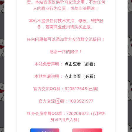
责。本站资源仅供学习交流之用，不对任何
3.
如果本站有侵犯、不妥之处的资源，请在网站右边客服联系我们。
人的商业行为负责，切勿非法用途！
将会第一时间解决！
4.
本站提供的所有资源仅供参考学习使用，不存在任何商业目的与商
业用途，请大家不要用于商用！
本站不提供任何技术支持、修改、维护服
5.
侵权联系邮箱：32838727@qq.com
务，若需商业使用请购买正版。
阿泽源码网
小游戏H5
三网H5闯关游戏【听我指挥H5】12月最
任何问题都可以添加官方交流群交流提问！
新整理Linux手工服务端+Win一键服务端+逆向前端源码+解压即玩+简易安
卓客户端+详细搭建教程
https://www.lyzwlkj.vip/55455/syzy/xyxh5/
感谢一路的陪伴！
本站免责声明：
点击查看（必看）
本站售后说明：
点击查看（必看）
官方交流QQ群：620517548(已满)
冷雨泽ღ
默认解压密码：www.lyzwlkj.vip
复制
官方交流④群：1093921977
终身会员专属QQ群：720209672（仅限终
身VIP用户入群）
上一篇：
下一篇：
三网H5射击游戏【鹰击长空H5】12月最新整理Linux手工服务端+Win一键服务端+解压即玩+简易安卓客户端+详细搭建教程
三网H5消除游戏【萨满爱消除H5】12月最新整理Linux手工服务端+Win一键服务端+逆向前端源码+解压即玩+简易安卓客户端+详细搭建教程