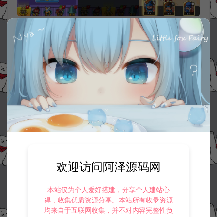
资源下载
30
此资源下载价格为
星钻，请先
登录
收藏 (0)
打赏
点赞 (
0
)
欢迎访问阿泽源码网
©版权免责声明
本站仅为个人爱好搭建，分享个人建站心
1.
本站资源售价只是赞助，收取费用仅维持本站的日常运营所需。
得，收集优质资源分享。本站所有收录资源
2.
若您需要商业运营或用于其他商业活动，请您购买正版授权并合法
均来自于互联网收集，并不对内容完整性负
使用。