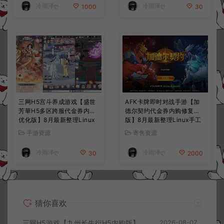
冷雨泽ღ
冷雨泽ღ
1000
30
三网H5宫斗养成游戏【盛世
AFK卡牌即时对战手游【加
芳華H5多区跨服代金券内购
德尔契约代金券内购修复
优化版】8月最新整理Linux
版】8月最新整理Linux手工
手工服务端+CDK授权后台
服务端+前后端全套源码+CD
手游资源
寄售资源
+全资源安卓+详细搭建教程
K授权后台+安卓苹果双端
+视频教程
+详细搭建教程+视频教程
冷雨泽ღ
冷雨泽ღ
30
2000
猜你喜欢
三网H5游戏【九州长生衍H5内购版】8月最新整理Linux手工服务端+管理后台+GM授权后台+简易安卓客户端+详细搭建教程+视频教程
2026-08-07