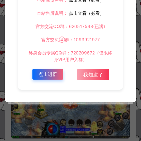
本站售后说明：
点击查看（必看）
官方交流QQ群：620517548(已满)
官方交流④群：1093921977
终身会员专属QQ群：720209672（仅限终
身VIP用户入群）
点击进群
我知道了