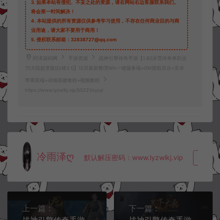
3.
如果本站有侵犯、不妥之处的资源，请在网站右边客服联系我们。
将会第一时间解决！
4.
本站提供的所有资源仅供参考学习使用，不存在任何商业目的与商
业用途，请大家不要用于商用！
5.
侵权联系邮箱：32838727@qq.com
阿泽源码网
手游资源
战神引擎传奇手游【1.80冰雪传奇单职业
70大陆超变版[白猪3.1]】12月最新整理Win一键服务端+GM授权后台+安卓
苹果双端+详细搭建教程+视频教程
https://www.lyzwlkj.vip/55221/syzy/
冷雨泽ღ
默认解压密码：www.lyzwlkj.vip
复制
上一篇：
下一篇：
战神引擎传奇手游【需授权-仙剑沉默三职业[白猪5]】12月最新整理Win一键服务端+GM充值后台+安卓+详细搭建教程+视频教程
战神引擎传奇手游【1.80逆战狂刀三职业[白猪3.1]】12月最新整理Win一键服务端+GM授权后台+安卓苹果双端+详细搭建教程+视频教程