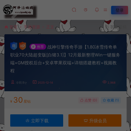
登录
首页
手游资源
正文
我要投稿
战神引擎传奇手游【1.80冰雪传奇单
#
推荐
职业70大陆超变版[白猪3.1]】12月最新整理Win一键服务
端+GM授权后台+安卓苹果双端+详细搭建教程+视频教
程
冷雨泽ღ
2025-12-14
2,968
30
点赞 (
0
)
收藏 (1)
¥
星钻
立即下载
升级会员