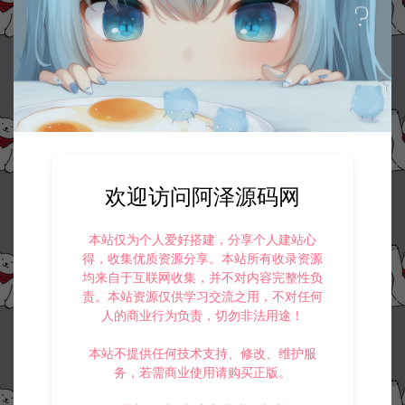
收藏 (0)
打赏
点赞 (
0
)
©版权免责声明
1.
本站资源售价只是赞助，收取费用仅维持本站的日常运营所需。
2.
若您需要商业运营或用于其他商业活动，请您购买正版授权并合法
使用。
3.
如果本站有侵犯、不妥之处的资源，请在网站右边客服联系我们。
欢迎访问阿泽源码网
将会第一时间解决！
4.
本站提供的所有资源仅供参考学习使用，不存在任何商业目的与商
业用途，请大家不要用于商用！
本站仅为个人爱好搭建，分享个人建站心
5.
侵权联系邮箱：32838727@qq.com
得，收集优质资源分享。本站所有收录资源
均来自于互联网收集，并不对内容完整性负
阿泽源码网
小游戏H5
三网H5射击游戏【村庄保卫战H5】12月
责。本站资源仅供学习交流之用，不对任何
最新整理Linux手工服务端+Win一键服务端+逆向前端源码+解压即玩+简易
人的商业行为负责，切勿非法用途！
安卓客户端+详细搭建教程
https://www.lyzwlkj.vip/54884/syzy/xyxh5/
本站不提供任何技术支持、修改、维护服
务，若需商业使用请购买正版。