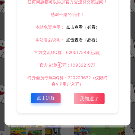
任何问题都可以添加官方交流群交流提问！
感谢一路的陪伴！
冷雨泽ღ
默认解压密码：www.lyzwlkj.vip
复制
本站免责声明：
点击查看（必看）
本站售后说明：
点击查看（必看）
上一篇：
下一篇：
官方交流QQ群：620517548(已满)
三网H5射击游戏【弹枪雄鸡H5】12月最新整理Linux手工服务端+Win一键服务端+逆向前端源码+解压即玩+简易安卓客户端+详细搭建教程
三网H5益智游戏【每天数独H5】12月最新整理Linux手工服务端+Win一键服务端+逆向前端源码+解压即玩+简易安卓客户端+详细搭建教程
官方交流④群：1093921977
终身会员专属QQ群：720209672（仅限终
常见问题
身VIP用户入群）
点击进群
我知道了
相关资源