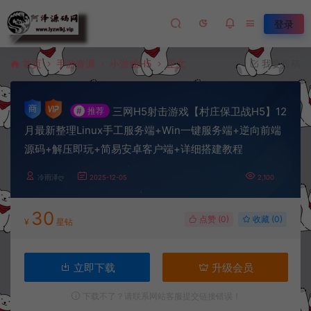
登录
首页
手游资源
小游戏H5
正文
我要投稿
三网H5射击游戏【村庄保卫战H5】12
#
推荐
月最新整理Linux手工服务端+Win一键服务端+逆向前端
源码+解压即玩+简易安卓客户端+详细搭建教程
冷雨泽ღ
2025-12-05
2,100
30
点赞 (
0
)
收藏 (0)
¥
星钻
立即下载
升级会员
下载不了？请联系网站客服提交链接错误！