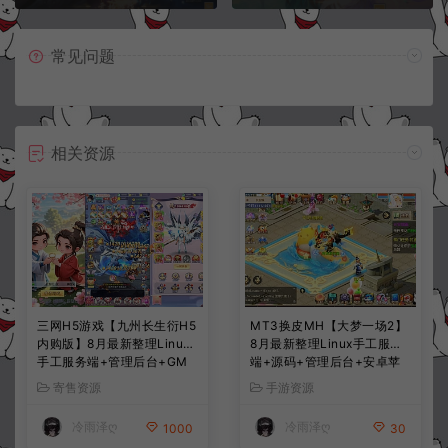
常见问题
相关资源
三网H5游戏【九州长生衍H5
MT3换皮MH【大梦一场2】
内购版】8月最新整理Linux
8月最新整理Linux手工服务
手工服务端+管理后台+GM
端+源码+管理后台+安卓苹
授权后台+简易安卓客户端
果双端+详细搭建教程+视频
寄售资源
手游资源
+详细搭建教程+视频教程
教程
冷雨泽ღ
冷雨泽ღ
1000
30