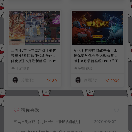
三网H5宫斗养成游戏【盛世
AFK卡牌即时对战手游【加
芳華H5多区跨服代金券内购
德尔契约代金券内购修复
优化版】8月最新整理Linux
版】8月最新整理Linux手工
手工服务端+CDK授权后台
服务端+前后端全套源码+CD
手游资源
寄售资源
+全资源安卓+详细搭建教程
K授权后台+安卓苹果双端
+视频教程
+详细搭建教程+视频教程
冷雨泽ღ
冷雨泽ღ
30
2000
猜你喜欢
三网H5游戏【九州长生衍H5内购版】8月最新整理Linux手工服务端+管理后台+GM授权后台+简易安卓客户端+详细搭建教程+视频教程
2026-08-07