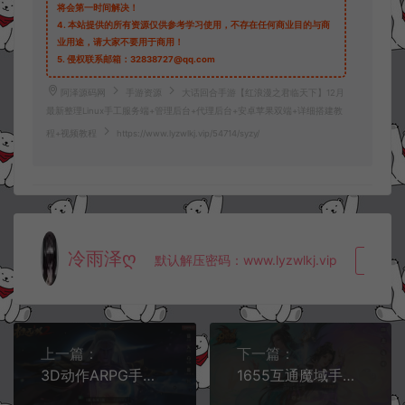
将会第一时间解决！
4.
本站提供的所有资源仅供参考学习使用，不存在任何商业目的与商
业用途，请大家不要用于商用！
5.
侵权联系邮箱：32838727@qq.com
阿泽源码网
手游资源
大话回合手游【红浪漫之君临天下】12月
最新整理Linux手工服务端+管理后台+代理后台+安卓苹果双端+详细搭建教
程+视频教程
https://www.lyzwlkj.vip/54714/syzy/
冷雨泽ღ
默认解压密码：www.lyzwlkj.vip
复制
上一篇：
下一篇：
3D动作ARPG手游【极无双2优化99级版】11月最新整理Linux手工服务端+本地注册+CDK授权后台+安卓+详细搭建教程+视频教程
1655互通魔域手游【龙哥四职业怀旧特效版[神85]】11月最新整理Win半手工服务端+GM工具+安卓+详细搭建教程+视频教程