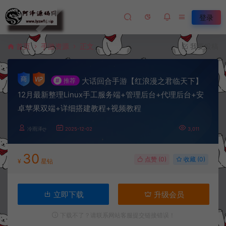
登录
首页
手游资源
正文
我要投稿
大话回合手游【红浪漫之君临天下】
#
推荐
12月最新整理Linux手工服务端+管理后台+代理后台+安
卓苹果双端+详细搭建教程+视频教程
冷雨泽ღ
2025-12-02
3,011
30
点赞 (
0
)
收藏 (0)
¥
星钻
立即下载
升级会员
下载不了？请联系网站客服提交链接错误！