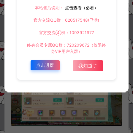
本站售后说明：
点击查看（必看）
官方交流QQ群：620517548(已满)
官方交流④群：1093921977
终身会员专属QQ群：720209672（仅限终
身VIP用户入群）
点击进群
我知道了