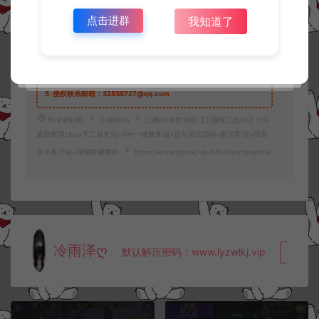
2.
若您需要商业运营或用于其他商业活动，请您购买正版授权并合法
点击进群
我知道了
使用。
3.
如果本站有侵犯、不妥之处的资源，请在网站右边客服联系我们。
将会第一时间解决！
4.
本站提供的所有资源仅供参考学习使用，不存在任何商业目的与商
业用途，请大家不要用于商用！
5.
侵权联系邮箱：32838727@qq.com
阿泽源码网
小游戏H5
三网H5塔防游戏【王国保卫战H5】11月
最新整理Linux手工服务端+Win一键服务端+逆向前端源码+解压即玩+简易
安卓客户端+详细搭建教程
https://www.lyzwlkj.vip/54508/syzy/xyxh5/
冷雨泽ღ
默认解压密码：www.lyzwlkj.vip
复制