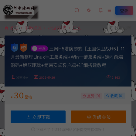
登录
首页
手游资源
小游戏H5
正文
我要投稿
三网H5塔防游戏【王国保卫战H5】11
#
推荐
月最新整理Linux手工服务端+Win一键服务端+逆向前端
源码+解压即玩+简易安卓客户端+详细搭建教程
冷雨泽ღ
2025-11-26
2,363
30
点赞 (
0
)
收藏 (0)
¥
星钻
立即下载
升级会员
下载不了？请联系网站客服提交链接错误！