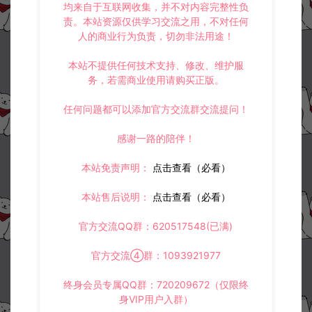
均来自于互联网收集，并不对内容完整性负
责。本站资源仅供学习交流之用，不对任何
人的商业行为负责，切勿非法用途！
本站不提供任何技术支持、修改、维护服
务，若需商业使用请购买正版。
任何问题都可以添加官方交流群交流提问！
资源下载
30
感谢一路的陪伴！
此资源下载价格为
星钻，请先
登录
本站免责声明：
点击查看（必看）
本站售后说明：
点击查看（必看）
收藏 (0)
打赏
点赞 (
0
)
官方交流QQ群：620517548(已满)
官方交流④群：1093921977
终身会员专属QQ群：720209672（仅限终
©版权免责声明
身VIP用户入群）
1.
本站资源售价只是赞助，收取费用仅维持本站的日常运营所需。