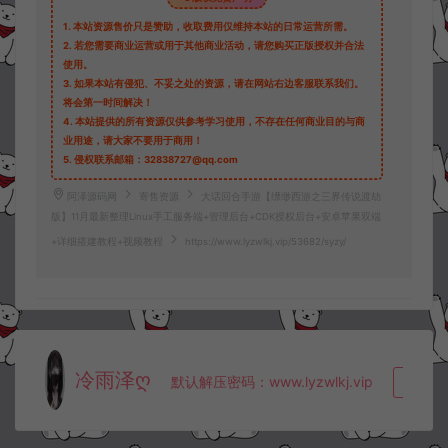
1.
本站资源售价只是赞助，收取费用仅维持本站的日常运营所需。
2.
若您需要商业运营或用于其他商业活动，请您购买正版授权并合法
使用。
3.
如果本站有侵犯、不妥之处的资源，请在网站右边客服联系我们。
将会第一时间解决！
4.
本站提供的所有资源仅供参考学习使用，不存在任何商业目的与商
业用途，请大家不要用于商用！
5.
侵权联系邮箱：32838727@qq.com
阿泽源码网
寄售资源
大话回合手游【缥缈西游之三界传说渡劫
版】11月最新整理Linux手工服务端+管理后台+CDK授权后台+安卓苹果双端
+详细搭建教程+视频教程
https://www.lyzwlkj.vip/53682/syzy/
冷雨泽ღ
默认解压密码：www.lyzwlkj.vip
复制