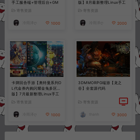
手工服务端+管理后台+GM
版】8月最新整理Linux手工
授权后台+简易安卓客户端
服务端+前后端全套源码+CD
寄售资源
寄售资源
+详细搭建教程+视频教程
K授权后台+安卓苹果双端
+详细搭建教程+视频教程
冷雨泽ღ
冷雨泽ღ
1000
2000
卡牌回合手游【奥特曼系列O
3DMMORPG端游【龙之
L代金券内购闪耀金兔多区
谷】全套源代码
版】7月最新整理Linux手工
服务端+加解密工具+CDK授
寄售资源
寄售资源
权后台+安卓+详细搭建教程
+视频教程
冷雨泽ღ
thanh
1000
3000