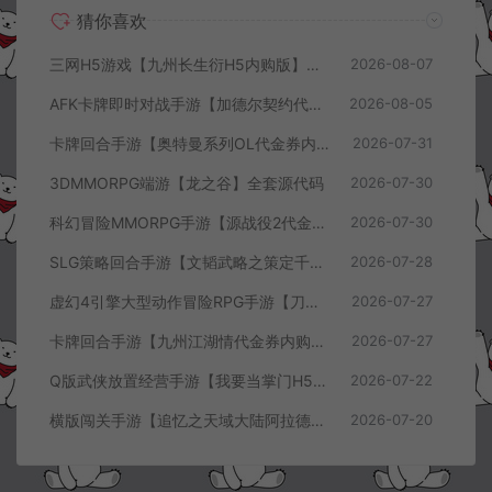
猜你喜欢
三网H5游戏【九州长生衍H5内购版】8月最新整理Linux手工服务端+管理后台+GM授权后台+简易安卓客户端+详细搭建教程+视频教程
2026-08-07
AFK卡牌即时对战手游【加德尔契约代金券内购修复版】8月最新整理Linux手工服务端+前后端全套源码+CDK授权后台+安卓苹果双端+详细搭建教程+视频教程
2026-08-05
卡牌回合手游【奥特曼系列OL代金券内购闪耀金兔多区版】7月最新整理Linux手工服务端+加解密工具+CDK授权后台+安卓+详细搭建教程+视频教程
2026-07-31
3DMMORPG端游【龙之谷】全套源代码
2026-07-30
科幻冒险MMORPG手游【源战役2代金券内购开区版】7月最新整理Linux手工服务端+配套源码+多功能管理后台+支付后台+CDK授权后台+安卓+详细搭建教程+视频教程
2026-07-30
SLG策略回合手游【文韬武略之策定千军代金券内购版】7月最新整理Linux手工服务端+前后端全套源码+管理后台+CDK授权后台+PC安卓+详细搭建教程+视频教程
2026-07-28
虚幻4引擎大型动作冒险RPG手游【刀锋战记2-邪恶回归】7月最新整理Linux手工服务端+全套前后端源码+管理后台+CDK授权后台+PC安卓苹果+详细搭建教程+视频教程
2026-07-27
卡牌回合手游【九州江湖情代金券内购版】7月最新整理Linux手工服务端+CDK授权后台+安卓苹果双端+详细搭建教程+视频教程
2026-07-27
Q版武侠放置经营手游【我要当掌门H5代金券内购版】7月最新整理Linux手工服务端+全套前后端源码+CDK授权后台+H5安卓苹果三端+详细搭建教程+视频教程
2026-07-22
横版闯关手游【追忆之天域大陆阿拉德[60帧]】7月最新整理Linux手工服务端+客户端源码+管理后台+GM授权后台+安卓苹果双端+详细搭建教程+视频教程
2026-07-20