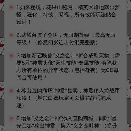
1.如来秘境，花果山秘境，精英困难地狱噩梦
怪，狂化，特技，凝视，所有技能玩法贴合
设计！
2.武耀台孩子会叫，无限制等级，最高无限
等级！（修复幻影连击付混完整版）
3.增加新召唤兽“义之金叶神”合成型宠物（需
要5只“神君头像”天生技能“专属技能”解除我
方所有单位的异常状态（包括凝视）无CD每
回合可使用！
4.移出直购商场“神君”售卖，神君移入龙战币
获得！（增加白嫖玩家可以爆龙战币的乐
趣）
5.增加“义之金叶神”添入直购商城，同时“鎏
光宝鉴”移出神君，换入“义之金叶神”（提升