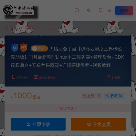
登录
首页
寄售资源
正文
我要投稿
大话回合手游【缥缈西游之三界传说
#
热门
渡劫版】11月最新整理Linux手工服务端+管理后台+CDK
授权后台+安卓苹果双端+详细搭建教程+视频教程
冷雨泽ღ
2025-11-03
3,655
1000
点赞 (
0
)
收藏 (0)
¥
星钻
VIP 8折
立即下载
升级会员