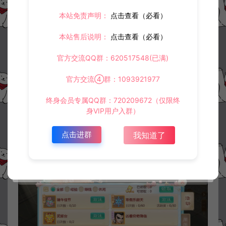
本站免责声明：
点击查看（必看）
本站售后说明：
点击查看（必看）
官方交流QQ群：620517548(已满)
官方交流④群：1093921977
终身会员专属QQ群：720209672（仅限终
身VIP用户入群）
点击进群
我知道了