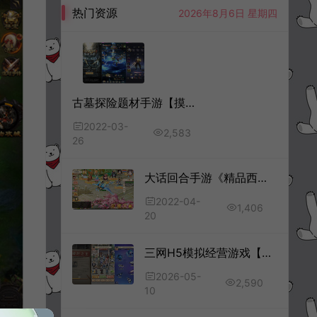
热门资源
2026年8月6日 星期四
古墓探险题材手游【摸金迷城】3月最新整理Win一键服务端+GM授权后台+清邮件+清包+安卓苹果双端
2022-03-
2,583
26
大话回合手游《精品西游之星阵1.6》4月最新整理Win一键服务端+六个大区+GM内置后台+代理后台+假人教程+安卓苹果双端+详细搭建教程
2022-04-
1,406
20
三网H5模拟经营游戏【破烂之王H5】5月最新整理Linux手工服务端+Win一键服务端+解压即玩+简易安卓客户端+详细搭建教程
2026-05-
2,590
10