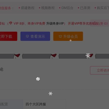
搭建教程
视频教程
GM后台
已亲测
购买后
增值服务：
星钻
（
VIP 8折、终身VIP免费
升级终身VIP
）
开通VIP尊享优惠特权
点赞 (
0
)
立即下载
查看演示
升级会员
论
立即咨
服配置
四个大区跨服