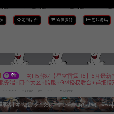
源
定制后台
寄售资源
游戏源码
三网H5游戏【星空雷霆H5】5月最新整理
#
推荐
服务端+四个大区+跨服+GM授权后台+详细搭
2022-05-22
手游资源
0
2,014
百度已收录
重承诺
丨本站提供安全交易、信息保真! 解压密码：www.lyzw