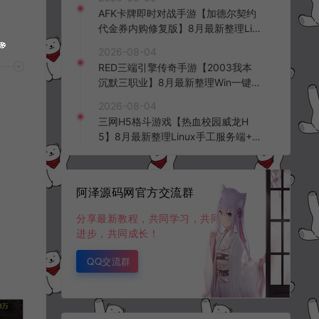
台+全资源安卓+详细搭建教程+视频
AFK卡牌即时对战手游【加德尔契约
教程
代金券内购修复版】8月最新整理Lin
ux手工服务端+前后端全套源码+CD
2026-08-04
K授权后台+安卓苹果双端+详细搭建
RED三端引擎传奇手游【2003我本
教程+视频教程
沉默三职业】8月最新整理Win一键
服务端+PC安卓+详细搭建教程
2026-08-04
三网H5格斗游戏【热血校园威龙H
5】8月最新整理Linux手工服务端+W
in一键服务端+解压即玩+简易安卓客
户端+详细搭建教程
阿泽源码网官方交流群
分享最新教程，共同学习，共同
进步，共同成长！
QQ交流群