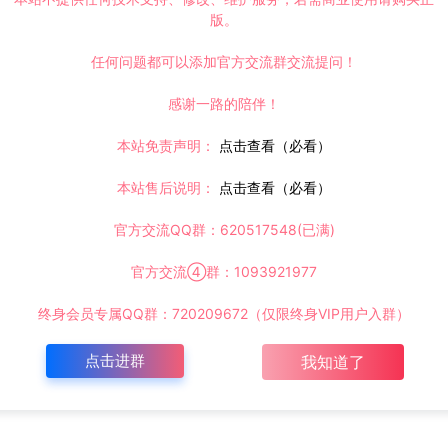
版。
任何问题都可以添加官方交流群交流提问！
感谢一路的陪伴！
本站免责声明：
点击查看（必看）
本站售后说明：
点击查看（必看）
官方交流QQ群：620517548(已满)
官方交流④群：1093921977
终身会员专属QQ群：720209672（仅限终身VIP用户入群）
点击进群
我知道了