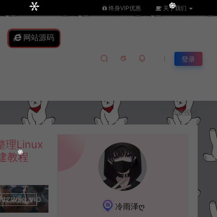
终身VIP优惠
关于我们
网站源码
登录
我要投稿
Linux
建教程
lkj.vip
升级会员
冷雨泽ღ