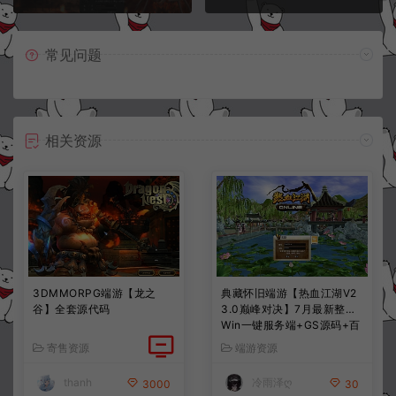
常见问题
相关资源
3DMMORPG端游【龙之
典藏怀旧端游【热血江湖V2
谷】全套源代码
3.0巅峰对决】7月最新整理
Win一键服务端+GS源码+百
宝阁+在线GM工具+PC客户
寄售资源
端游资源
端+详细搭建教程
thanh
冷雨泽ღ
3000
30