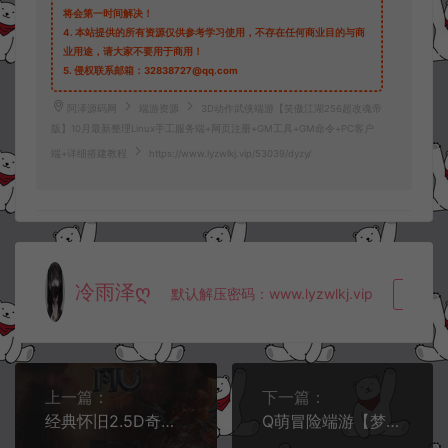
将会第一时间解决！
4.
本站提供的所有资源仅供参考学习使用，不存在任何商业目的与商
业用途，请大家不要用于商用！
5.
侵权联系邮箱：32838727@qq.com
阿泽源码网
端游资源
3D动作武侠端游【笑傲江湖256超改魂帝
版】10月最新整理Linux手工服务端+网页注册+GM工具+GM命令+PC客户
端+详细搭建教程
https://www.lyzwlkj.vip/53039/dyzy/
冷雨泽ღ
默认解压密码：www.lyzwlkj.vip
复制
上一篇：
下一篇：
经典怀旧2.5D奇迹端游【远古奇迹S6魔改版】10月最新整理Win一键服务端+网页注册+GM工具+PC客户端+详细搭建教程
Q萌冒险端游【梦幻国度全功能版】10月最新整理Win一键服务端+GM工具+GM命令+PC客户端+详细搭建教程