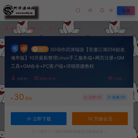
登录
首页
端游资源
正文
我要投稿
3D动作武侠端游【笑傲江湖256超改
#
热门
魂帝版】10月最新整理Linux手工服务端+网页注册+GM
工具+GM命令+PC客户端+详细搭建教程
冷雨泽ღ
2025-10-21
2,700
30
点赞 (
0
)
收藏 (0)
¥
星钻
立即下载
升级会员
下载不了？请联系网站客服提交链接错误！