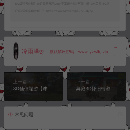
100级强天位版】10月最新整理Linux手工服务端+网页注册+GM工具+PC客
户端+详细搭建教程
https://www.lyzwlkj.vip/52720/dyzy/
冷雨泽ღ
默认解压密码：www.lyzwlkj.vip
复制
上一篇：
下一篇：
3D仙侠端游【诛仙3梦幻诛仙422版5职业V8仿官打金版】10月最新整理Linux手工服务端+网页注册+GM工具+PC客户端+详细搭建教程
典藏3D怀旧端游【武林外传401半世浮沉100级小天位版】10月最新整理Linux手工服务端+网页注册+GM工具+PC客户端+详细搭建教程
常见问题