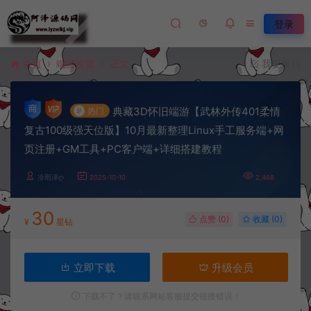
登录
首页
端游资源
正文
我要投稿
典藏3D怀旧端游【武林外传401柔情
#
热门
复古100级强天位版】10月最新整理Linux手工服务端+网
页注册+GM工具+PC客户端+详细搭建教程
冷雨泽ღ
2025-10-10
2,468
30
点赞 (
0
)
收藏 (0)
¥
星钻
立即下载
升级会员
下载不了？请联系网站客服提交链接错误！