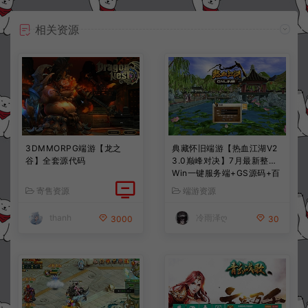
相关资源
3DMMORPG端游【龙之
典藏怀旧端游【热血江湖V2
谷】全套源代码
3.0巅峰对决】7月最新整理
Win一键服务端+GS源码+百
宝阁+在线GM工具+PC客户
寄售资源
端游资源
端+详细搭建教程
thanh
冷雨泽ღ
3000
30