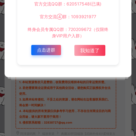
官方交流QQ群：620517548(已满)
30
此资源下载价格为
星钻，请先
登录
官方交流④群：1093921977
终身会员专属QQ群：720209672（仅限终
身VIP用户入群）
收藏 (0)
打赏
点赞 (
0
)
点击进群
我知道了
©版权免责声明
1.
本站资源售价只是赞助，收取费用仅维持本站的日常运营所需。
2.
若您需要商业运营或用于其他商业活动，请您购买正版授权并合法
使用。
3.
如果本站有侵犯、不妥之处的资源，请在网站右边客服联系我们。
将会第一时间解决！
4.
本站提供的所有资源仅供参考学习使用，不存在任何商业目的与商
业用途，请大家不要用于商用！
5.
侵权联系邮箱：32838727@qq.com
阿泽源码网
端游资源
典藏3D怀旧端游【武林外传401柔情复古