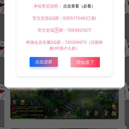
本站售后说明：
点击查看（必看）
官方交流QQ群：620517548(已满)
官方交流④群：1093921977
终身会员专属QQ群：720209672（仅限终
身VIP用户入群）
点击进群
我知道了