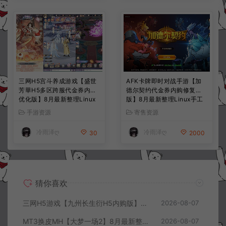
三网H5宫斗养成游戏【盛世
AFK卡牌即时对战手游【加
芳華H5多区跨服代金券内购
德尔契约代金券内购修复
优化版】8月最新整理Linux
版】8月最新整理Linux手工
手工服务端+CDK授权后台
服务端+前后端全套源码+CD
手游资源
寄售资源
+全资源安卓+详细搭建教程
K授权后台+安卓苹果双端
+视频教程
+详细搭建教程+视频教程
冷雨泽ღ
冷雨泽ღ
30
2000
猜你喜欢
三网H5游戏【九州长生衍H5内购版】8月最新整理Linux手工服务端+管理后台+GM授权后台+简易安卓客户端+详细搭建教程+视频教程
2026-08-07
MT3换皮MH【大梦一场2】8月最新整理Linux手工服务端+源码+管理后台+安卓苹果双端+详细搭建教程+视频教程
2026-08-07