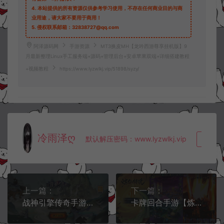
4.
本站提供的所有资源仅供参考学习使用，不存在任何商业目的与商
业用途，请大家不要用于商用！
5.
侵权联系邮箱：32838727@qq.com
阿泽源码网
手游资源
MT3换皮MH【龙吟西游尊享挂机版】9
月最新整理Linux手工服务端+源码+管理后台+安卓苹果双端+详细搭建教程
+视频教程
https://www.lyzwlkj.vip/51898/syzy/
冷雨泽ღ
默认解压密码：www.lyzwlkj.vip
复制
上一篇：
下一篇：
战神引擎传奇手游【暗黑修仙单职业10大陆[白猪3]】3月最新整理Win一键服务端+GM授权后台+安卓苹果双端+详细搭建教程+视频教程
卡牌回合手游【炼仙传说代金券内购妖族版】9月最新整理Linux手工服务端+Win一键服务端+本地注册+GM授权后台+安卓苹果双端+详细搭建教程+视频教程