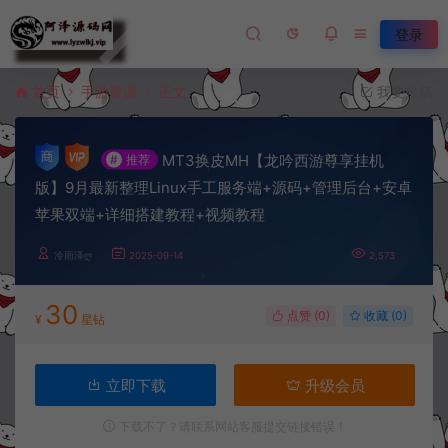
登录
首页
手游资源
正文
我要投稿
MT3换皮MH【龙吟西游尊享挂机
#
推荐
版】9月最新整理Linux手工服务端+源码+管理后台+安卓
苹果双端+详细搭建教程+视频教程
冷雨泽ღ
2025-09-14
2,573
30
点赞 (
0
)
收藏 (0)
¥
星钻
立即下载
升级会员
下载不了？请联系网站客服提交链接错误！