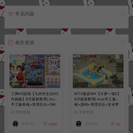
常见问题
相关资源
三网H5游戏【九州长生衍H5
MT3换皮MH【大梦一场2】
内购版】8月最新整理Linux
8月最新整理Linux手工服务
手工服务端+管理后台+GM
端+源码+管理后台+安卓苹
授权后台+简易安卓客户端
果双端+详细搭建教程+视频
寄售资源
手游资源
+详细搭建教程+视频教程
教程
冷雨泽ღ
冷雨泽ღ
1000
30