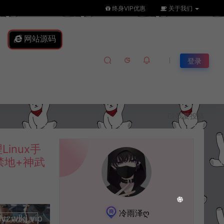
终身VIP优惠
关于我们
网站源码
登录
我要投稿
inux手
禁地+神武
冷雨泽ღ
lkj.vip
升级会员