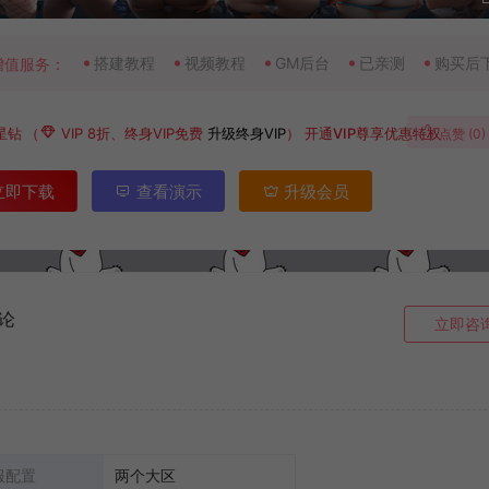
搭建教程
视频教程
GM后台
已亲测
购买后
增值服务：
星钻
（
VIP 8折、终身VIP免费
升级终身VIP
）
开通VIP尊享优惠特权
点赞 (
0
)
立即下载
查看演示
升级会员
论
立即咨
服配置
两个大区