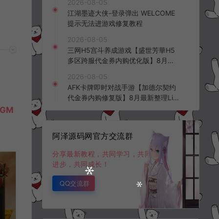
2026-08-05
频教程
江湖墨迹大侠-登录弹出 WELCOME
提示无法进游戏修复教程
2026-08-05
三网H5宫斗养成游戏【盛世芳華H5
多区跨服代金券内购优化版】8月最
新整理Linux手工服务端+CDK授权后
2026-08-05
台+全资源安卓+详细搭建教程+视频
AFK卡牌即时对战手游【加德尔契约
教程
代金券内购修复版】8月最新整理Lin
ux手工服务端+前后端全套源码+CD
GM
K授权后台+安卓苹果双端+详细搭建
教程+视频教程
阿泽源码网官方交流群
分享最新教程，共同学习，共同
进步，共同成长！
QQ交流群