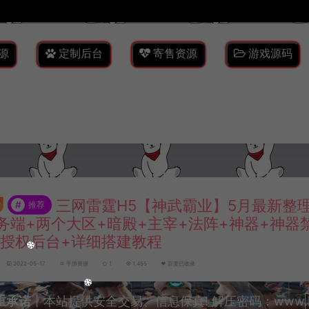
源
定制后台
寄售资源
游戏源码
三网雷霆H5【神武霸业】5月最新整理L
#
推荐
务端+两个大区+暗殿+主宰+法阵+神器+神器
M授权后台+详细搭建教程
2022-05-17
手游资源
1
1,455
百度已收录
重承诺
丨本站提供安全交易、信息保真! 解压密码：www.lyzw