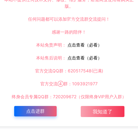
版。
任何问题都可以添加官方交流群交流提问！
感谢一路的陪伴！
本站免责声明：
点击查看（必看）
本站售后说明：
点击查看（必看）
官方交流QQ群：620517548(已满)
官方交流④群：1093921977
终身会员专属QQ群：720209672（仅限终身VIP用户入群）
点击进群
我知道了